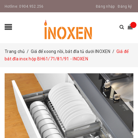
Hotline:
0904.952.256
Đăng nhập
Đăng ký
Trang chủ
/
Giá để xoong nồi, bát đĩa tủ dưới INOXEN
/
Giá để
bát đĩa inox hộp BH61/71/81/91 - INOXEN