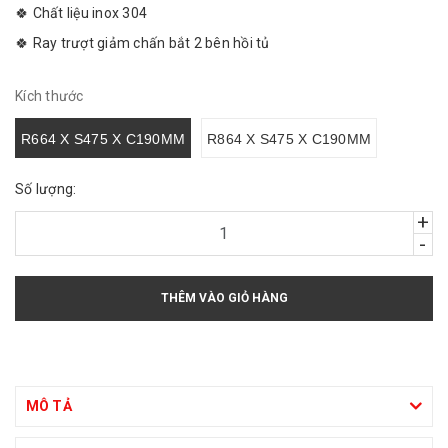
🍀 Chất liệu inox 304
🍀 Ray trượt giảm chấn bắt 2 bên hồi tủ
Kích thước
R664 X S475 X C190MM
R864 X S475 X C190MM
Số lượng:
+
-
THÊM VÀO GIỎ HÀNG
MÔ TẢ