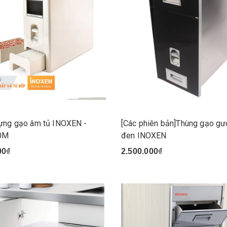
ựng gạo âm tủ INOXEN -
[Các phiên bản]Thùng gạo g
0M
đen INOXEN
00₫
2.500.000₫