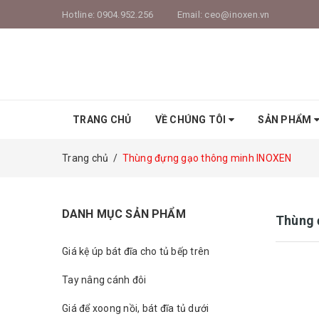
Hotline:
0904.952.256
Email:
ceo@inoxen.vn
TRANG CHỦ
VỀ CHÚNG TÔI
SẢN PHẨM
Trang chủ
/
Thùng đựng gạo thông minh INOXEN
DANH MỤC SẢN PHẨM
Thùng 
Giá kệ úp bát đĩa cho tủ bếp trên
Tay nâng cánh đôi
Giá để xoong nồi, bát đĩa tủ dưới