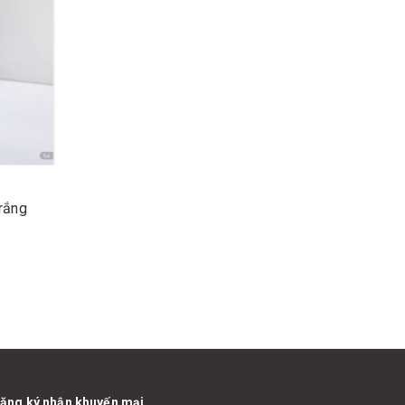
rắng
ăng ký nhận khuyến mại