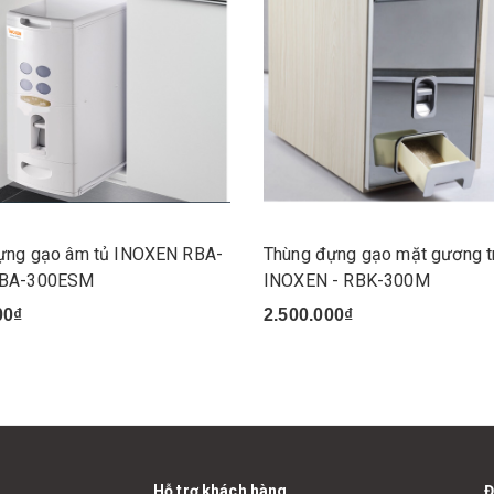
ựng gạo âm tủ INOXEN RBA-
Thùng đựng gạo mặt gương t
BA-300ESM
INOXEN - RBK-300M
00₫
2.500.000₫
Hỗ trợ khách hàng
Đ