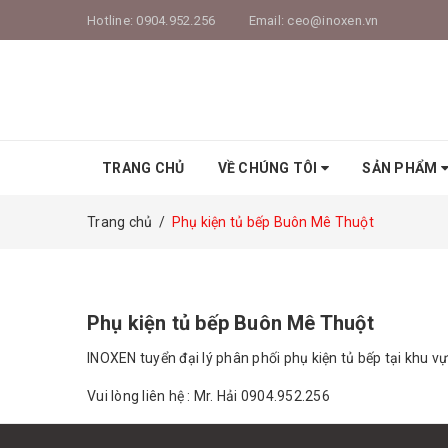
Hotline:
0904.952.256
Email:
ceo@inoxen.vn
TRANG CHỦ
VỀ CHÚNG TÔI
SẢN PHẨM
Trang chủ
/
Phụ kiện tủ bếp Buôn Mê Thuột
Phụ kiện tủ bếp Buôn Mê Thuột
INOXEN tuyển đại lý phân phối phụ kiện tủ bếp tại khu v
Vui lòng liên hệ : Mr. Hải 0904.952.256