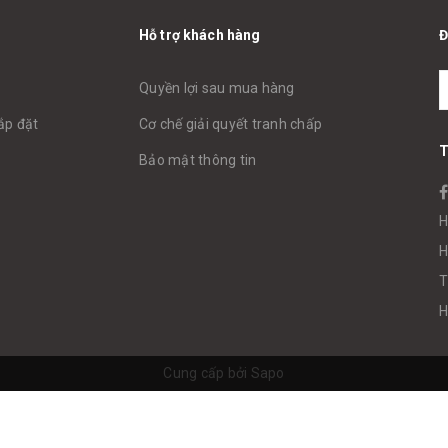
Hỗ trợ khách hàng
Đ
Quyền lợi sau mua hàng
ắp đặt
Cơ chế giải quyết tranh chấp
T
Bảo mật thông tin
H
H
T
H
Cung cấp bởi
Sapo