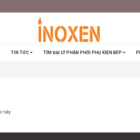
TIN TỨC
TÌM ĐẠI LÝ PHÂN PHỐI PHỤ KIỆN BẾP
P
ực này