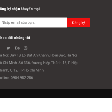
ăng ký nhận khuyến mại
Đăng ký
heo dõi chúng tôi
à Nội: Dãy 1B Lô Đất An Khánh, Hoài Đức, Hà Nội
ồ Chí Minh: Số 336, Đường Hiệp Thành 13, P. Hiệp
hành, Q.12, TP Hồ Chí Minh
otline: 0904.952.256