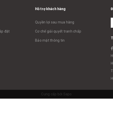
Hỗ trợ khách hàng
Đ
Quyền lợi sau mua hàng
ắp đặt
Cơ chế giải quyết tranh chấp
T
Bảo mật thông tin
H
H
T
H
Cung cấp bởi
Sapo