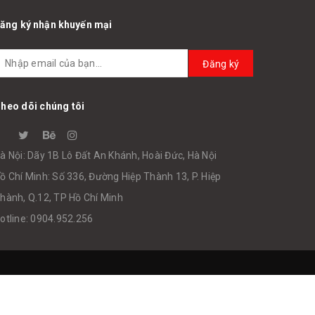
ăng ký nhận khuyến mại
Đăng ký
heo dõi chúng tôi
à Nội: Dãy 1B Lô Đất An Khánh, Hoài Đức, Hà Nội
ồ Chí Minh: Số 336, Đường Hiệp Thành 13, P. Hiệp
hành, Q.12, TP Hồ Chí Minh
otline: 0904.952.256