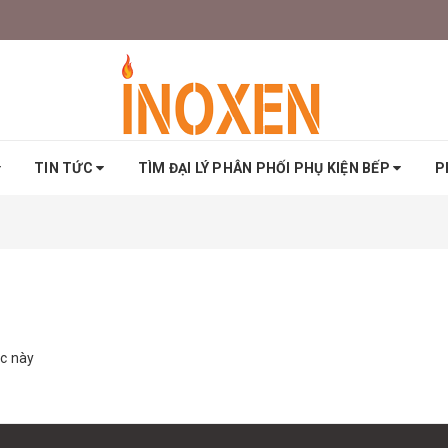
TIN TỨC
TÌM ĐẠI LÝ PHÂN PHỐI PHỤ KIỆN BẾP
P
ực này