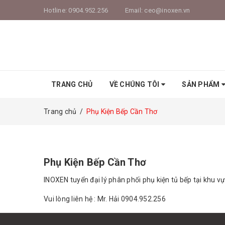
Hotline:
0904.952.256
Email:
ceo@inoxen.vn
TRANG CHỦ
VỀ CHÚNG TÔI
SẢN PHẨM
Trang chủ
/
Phụ Kiện Bếp Cần Thơ
Phụ Kiện Bếp Cần Thơ
INOXEN tuyển đại lý phân phối phụ kiện tủ bếp tại khu v
Vui lòng liên hệ : Mr. Hải 0904.952.256