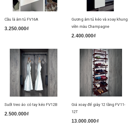
Cầu là âm tủ FV16A
Gương âm tủ kéo và xoay khung
viền màu Champagne
3.250.000₫
2.400.000₫
Suốt treo áo có tay kéo FV12B
Giá xoay để giày 12 tầng FV11-
12T
2.500.000₫
13.000.000₫