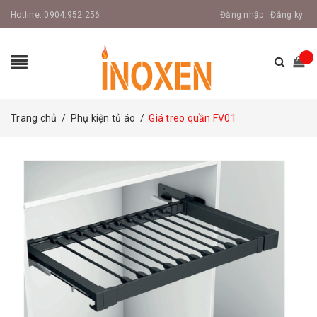
Hotline:
0904.952.256
Đăng nhập
Đăng ký
Trang chủ
/
Phụ kiện tủ áo
/
Giá treo quần FV01