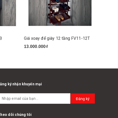
2B
Giá xoay để giày 12 tầng FV11-12T
Giá 3 t
góc tủ 
13.000.000₫
6.200.
ăng ký nhận khuyến mại
Đăng ký
heo dõi chúng tôi