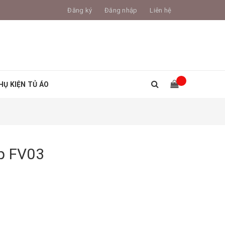
Đăng ký
Đăng nhập
Liên hệ
HỤ KIỆN TỦ ÁO
p FV03