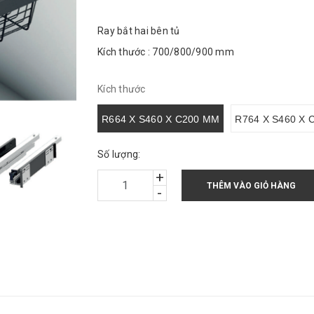
Ray bắt hai bên tủ
Kích thước : 700/800/900 mm
Kích thước
R664 X S460 X C200 MM
R764 X S460 X 
Số lượng:
+
THÊM VÀO GIỎ HÀNG
-