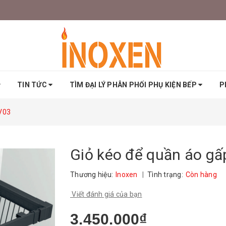
TIN TỨC
TÌM ĐẠI LÝ PHÂN PHỐI PHỤ KIỆN BẾP
P
FV03
Giỏ kéo để quần áo gấ
Thương hiệu:
Inoxen
|
Tình trạng:
Còn hàng
Viết đánh giá của bạn
3.450.000₫