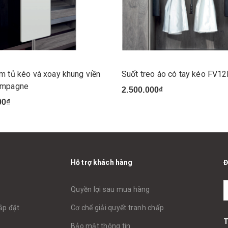
 tủ kéo và xoay khung viền
Suốt treo áo có tay kéo FV1
ampagne
2.500.000₫
00₫
Hỗ trợ khách hàng
Đ
Quyền lợi sau mua hàng
ắp đặt
Cơ chế giải quyết tranh chấp
T
Bảo mật thông tin