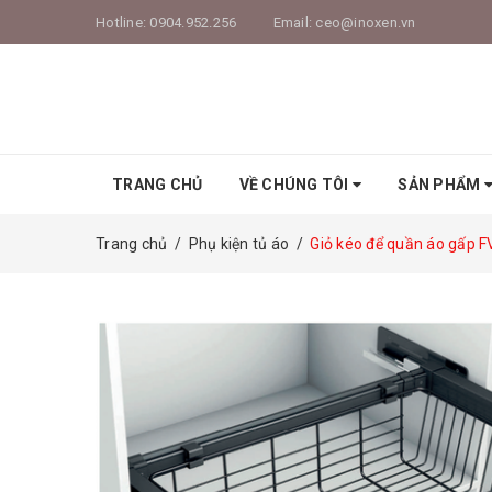
Hotline:
0904.952.256
Email:
ceo@inoxen.vn
TRANG CHỦ
VỀ CHÚNG TÔI
SẢN PHẨM
Trang chủ
/
Phụ kiện tủ áo
/
Giỏ kéo để quần áo gấp 