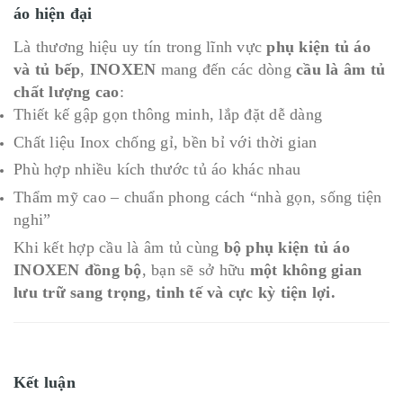
áo hiện đại
Là thương hiệu uy tín trong lĩnh vực
phụ kiện tủ áo
và tủ bếp
,
INOXEN
mang đến các dòng
cầu là âm tủ
chất lượng cao
:
Thiết kế gập gọn thông minh, lắp đặt dễ dàng
Chất liệu Inox chống gỉ, bền bỉ với thời gian
Phù hợp nhiều kích thước tủ áo khác nhau
Thẩm mỹ cao – chuẩn phong cách “nhà gọn, sống tiện
nghi”
Khi kết hợp cầu là âm tủ cùng
bộ phụ kiện tủ áo
INOXEN đồng bộ
, bạn sẽ sở hữu
một không gian
lưu trữ sang trọng, tinh tế và cực kỳ tiện lợi.
Kết luận