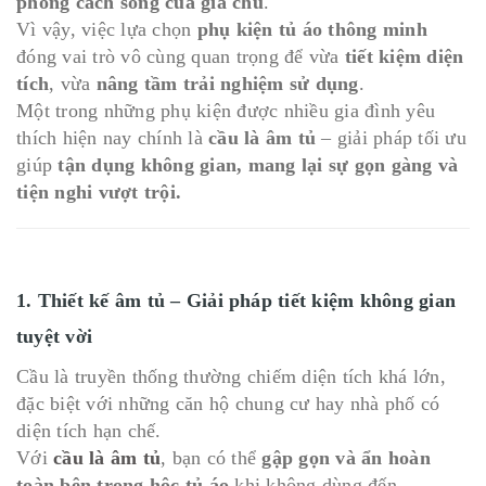
phong cách sống của gia chủ
.
Vì vậy, việc lựa chọn
phụ kiện tủ áo thông minh
đóng vai trò vô cùng quan trọng để vừa
tiết kiệm diện
tích
, vừa
nâng tầm trải nghiệm sử dụng
.
Một trong những phụ kiện được nhiều gia đình yêu
thích hiện nay chính là
cầu là âm tủ
– giải pháp tối ưu
giúp
tận dụng không gian, mang lại sự gọn gàng và
tiện nghi vượt trội.
1. Thiết kế âm tủ – Giải pháp tiết kiệm không gian
tuyệt vời
Cầu là truyền thống thường chiếm diện tích khá lớn,
đặc biệt với những căn hộ chung cư hay nhà phố có
diện tích hạn chế.
Với
cầu là âm tủ
, bạn có thể
gập gọn và ẩn hoàn
toàn bên trong hộc tủ áo
khi không dùng đến.