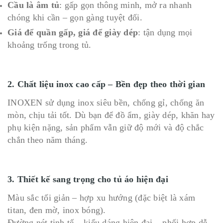
Cầu là âm tủ
: gấp gọn thông minh, mở ra nhanh
chóng khi cần – gọn gàng tuyệt đối.
Giá để quần gấp, giá để giày dép
: tận dụng mọi
khoảng trống trong tủ.
2. Chất liệu inox cao cấp – Bền đẹp theo thời gian
INOXEN sử dụng inox siêu bền, chống gỉ, chống ăn
mòn, chịu tải tốt. Dù bạn để đồ ẩm, giày dép, khăn hay
phụ kiện nặng, sản phẩm vẫn giữ độ mới và độ chắc
chắn theo năm tháng.
3. Thiết kế sang trọng cho tủ áo hiện đại
Màu sắc tối giản – hợp xu hướng (đặc biệt là xám
titan, đen mờ, inox bóng).
Đường nét tinh tế – kiểu dáng hiện đại – phối hợp dễ