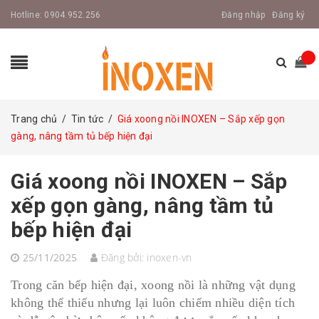
Hotline:
0904.952.256
Đăng nhập
Đăng ký
Trang chủ
/
Tin tức
/
Giá xoong nồi INOXEN – Sắp xếp gọn
gàng, nâng tầm tủ bếp hiện đại
Giá xoong nồi INOXEN – Sắp
xếp gọn gàng, nâng tầm tủ
bếp hiện đại
25/11/2025
Đăng bởi:
inoxen-vn
Trong căn bếp hiện đại, xoong nồi là những vật dụng
không thể thiếu nhưng lại luôn chiếm nhiều diện tích