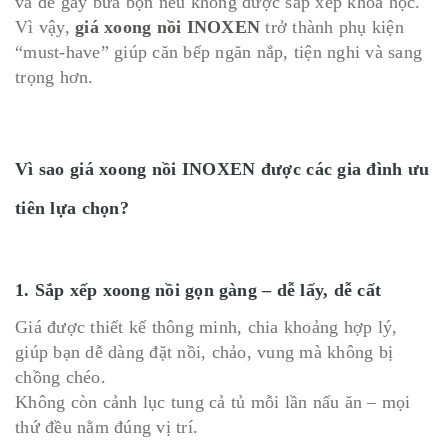
và dễ gây bừa bộn nếu không được sắp xếp khoa học.
Vì vậy,
giá xoong nồi INOXEN
trở thành phụ kiện
“must-have” giúp căn bếp ngăn nắp, tiện nghi và sang
trọng hơn.
Vì sao giá xoong nồi INOXEN được các gia đình ưu
tiên lựa chọn?
1. Sắp xếp xoong nồi gọn gàng – dễ lấy, dễ cất
Giá được thiết kế thông minh, chia khoảng hợp lý,
giúp bạn dễ dàng đặt nồi, chảo, vung mà không bị
chồng chéo.
Không còn cảnh lục tung cả tủ mỗi lần nấu ăn – mọi
thứ đều nằm đúng vị trí.