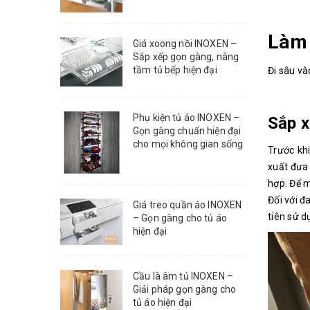
Làm 
Giá xoong nồi INOXEN –
Sắp xếp gọn gàng, nâng
tầm tủ bếp hiện đại
Đi sâu và
Phụ kiện tủ áo INOXEN –
Sắp x
Gọn gàng chuẩn hiện đại
cho mọi không gian sống
Trước kh
xuất đưa 
hợp. Để m
Đối với đ
Giá treo quần áo INOXEN
tiên sử d
– Gọn gàng cho tủ áo
hiện đại
Cầu là âm tủ INOXEN –
Giải pháp gọn gàng cho
tủ áo hiện đại