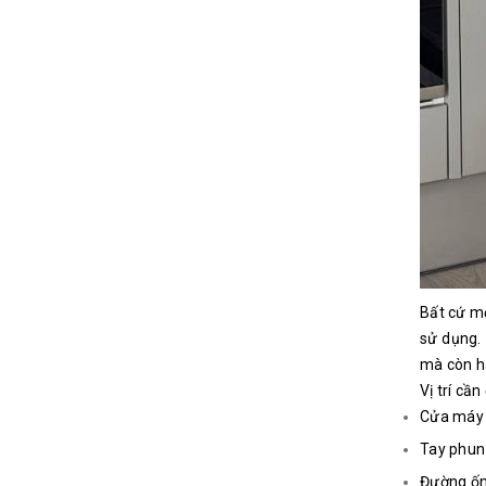
Bất cứ mộ
sử dụng. 
mà còn hạ
Vị trí cầ
Cửa máy 
Tay phun 
Đường ốn