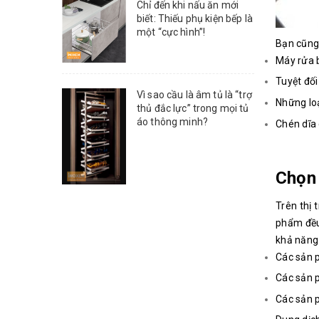
Chỉ đến khi nấu ăn mới
biết: Thiếu phụ kiện bếp là
một “cực hình”!
Bạn cũng 
Máy rửa b
Tuyệt đối
Vì sao cầu là âm tủ là “trợ
Những loạ
thủ đắc lực” trong mọi tủ
áo thông minh?
Chén dĩa 
Chọn 
Trên thị 
phẩm đều
khả năng
Các sản 
Các sản 
Các sản p