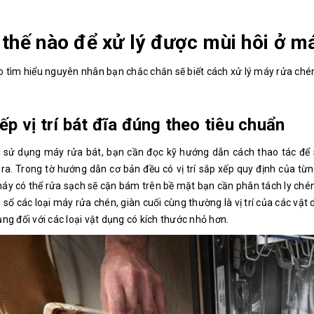
thế nào để xử lý được mùi hôi ở m
o tìm hiểu nguyên nhân bạn chắc chắn sẽ biết cách xử lý máy rửa ché
ếp vị trí bát đĩa đúng theo tiêu chuẩn
i sử dụng máy rửa bát, bạn cần đọc kỹ hướng dẫn cách thao tác để s
ra. Trong tờ hướng dẫn cơ bản đều có vị trí sắp xếp quy định của từ
áy có thể rửa sạch sẽ cặn bám trên bề mặt bạn cần phân tách ly chén,
a số các loại máy rửa chén, giàn cuối cùng thường là vị trí của các vật 
ụng đối với các loại vật dụng có kích thước nhỏ hơn.