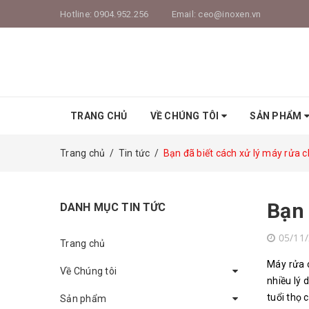
Hotline:
0904.952.256
Email:
ceo@inoxen.vn
TRANG CHỦ
VỀ CHÚNG TÔI
SẢN PHẨM
Trang chủ
/
Tin tức
/
Bạn đã biết cách xử lý máy rửa 
Bạn 
DANH MỤC TIN TỨC
05/11
Trang chủ
Máy rửa c
Về Chúng tôi
nhiều lý 
tuổi thọ 
Sản phẩm