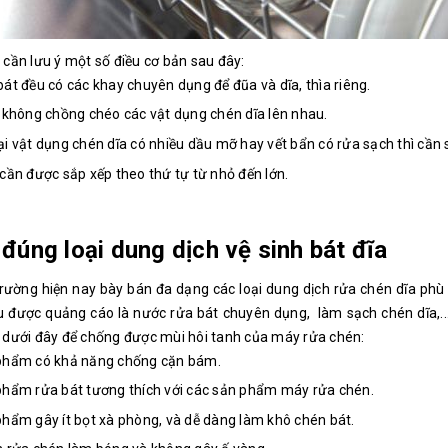
cần lưu ý một số điều cơ bản sau đây:
át đều có các khay chuyên dụng để đũa và dĩa, thìa riêng.
 không chồng chéo các vật dụng chén dĩa lên nhau.
i vật dụng chén dĩa có nhiều dầu mỡ hay vết bẩn có rửa sạch thì cần
cần được sắp xếp theo thứ tự từ nhỏ đến lớn.
đúng loại dung dịch vệ sinh bát đĩa
trường hiện nay bày bán đa dạng các loại dung dịch rửa chén dĩa phù 
 được quảng cáo là nước rửa bát chuyên dụng, làm sạch chén dĩa,...
 dưới đây để chống được mùi hôi tanh của máy rửa chén:
phẩm có khả năng chống cặn bám.
phẩm rửa bát tương thích với các sản phẩm máy rửa chén.
hẩm gây ít bọt xà phòng, và dễ dàng làm khô chén bát.