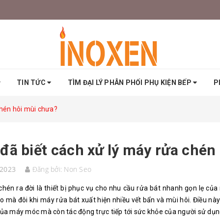
TIN TỨC
TÌM ĐẠI LÝ PHÂN PHỐI PHỤ KIỆN BẾP
P
chén hôi mùi chưa?
đã biết cách xử lý máy rửa chén
/2023
Đăng bởi:
Non Seo
hén ra đời là thiết bị phục vụ cho nhu cầu rửa bát nhanh gọn lẹ của 
do mà đôi khi máy rửa bát xuất hiện nhiều vết bẩn và mùi hôi. Điều nà
của máy móc mà còn tác động trực tiếp tới sức khỏe của người sử dụ