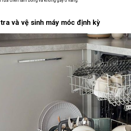
h rửa chén làm bóng và không gây ố vàng.
tra và vệ sinh máy móc định kỳ