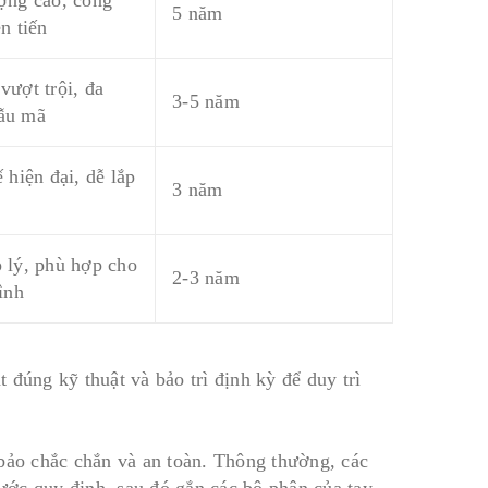
5 năm
n tiến
vượt trội, đa
3-5 năm
ẫu mã
 hiện đại, dễ lắp
3 năm
 lý, phù hợp cho
2-3 năm
ình
đúng kỹ thuật và bảo trì định kỳ để duy trì
 bảo chắc chắn và an toàn. Thông thường, các
hước quy định, sau đó gắn các bộ phận của tay