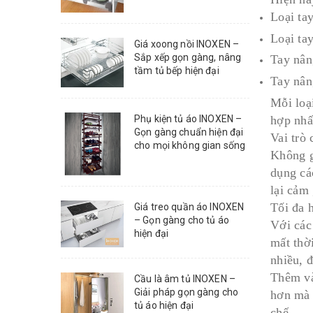
Loại ta
Loại ta
Giá xoong nồi INOXEN –
Sắp xếp gọn gàng, nâng
Tay nân
tầm tủ bếp hiện đại
Tay nân
Mỗi loạ
hợp nhấ
Phụ kiện tủ áo INOXEN –
Gọn gàng chuẩn hiện đại
Vai trò
cho mọi không gian sống
Không g
dụng cá
lại cảm 
Tối đa h
Giá treo quần áo INOXEN
– Gọn gàng cho tủ áo
Với các
hiện đại
mất thờ
nhiều, đ
Thêm và
Cầu là âm tủ INOXEN –
Giải pháp gọn gàng cho
hơn mà 
tủ áo hiện đại
chế.