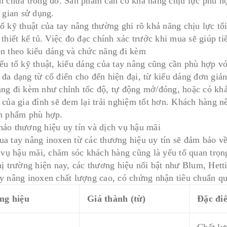
n chứa trong đó. Sản phẩm cần có khả năng chịu lực phù h
 gian sử dụng.
ố kỹ thuật của tay nâng thường ghi rõ khả năng chịu lực tố
 thiết kế tủ. Việc đo đạc chính xác trước khi mua sẽ giúp t
n theo kiểu dáng và chức năng đi kèm
u tố kỹ thuật, kiểu dáng của tay nâng cũng cần phù hợp với 
đa dạng từ cổ điển cho đến hiện đại, từ kiểu dáng đơn giản
ng đi kèm như chỉnh tốc độ, tự động mở/đóng, hoặc có khả
 của gia đình sẽ đem lại trải nghiệm tốt hơn. Khách hàng nê
n phẩm phù hợp.
ảo thương hiệu uy tín và dịch vụ hậu mãi
a tay nâng inoxen từ các thương hiệu uy tín sẽ đảm bảo về
h vụ hậu mãi, chăm sóc khách hàng cũng là yếu tố quan trọn
hị trường hiện nay, các thương hiệu nổi bật như Blum, Hett
y nâng inoxen chất lượng cao, có chứng nhận tiêu chuẩn qu
ng hiệu
Giá thành (từ)
Đặc đi
Chất lư