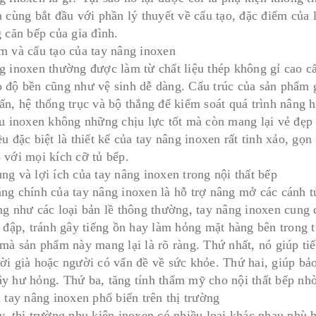
 cùng bắt đầu với phần lý thuyết về cấu tạo, đặc điểm của 
 căn bếp của gia đình.
m và cấu tạo của tay nâng inoxen
g inoxen thường được làm từ chất liệu thép không gỉ cao c
 độ bền cũng như vệ sinh dễ dàng. Cấu trúc của sản phẩm 
ấn, hệ thống trục và bộ thắng để kiểm soát quá trình nâng h
ệu inoxen không những chịu lực tốt mà còn mang lại vẻ đẹp
ều đặc biệt là thiết kế của tay nâng inoxen rất tinh xảo, g
 với mọi kích cỡ tủ bếp.
ng và lợi ích của tay nâng inoxen trong nội thất bếp
ng chính của tay nâng inoxen là hỗ trợ nâng mở các cánh 
ng như các loại bản lề thông thường, tay nâng inoxen cung
a đập, tránh gây tiếng ồn hay làm hỏng mặt hàng bên trong t
mà sản phẩm này mang lại là rõ ràng. Thứ nhất, nó giúp tiế
ời già hoặc người có vấn đề về sức khỏe. Thứ hai, giúp bảo
y hư hỏng. Thứ ba, tăng tính thẩm mỹ cho nội thất bếp nhờ 
 tay nâng inoxen phổ biến trên thị trường
y, thị trường phụ kiện inoxen có nhiều loại khác nhau phù