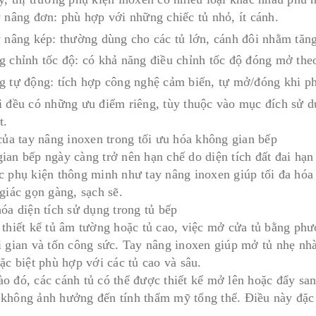
y nâng đơn: phù hợp với những chiếc tủ nhỏ, ít cánh.
y nâng kép: thường dùng cho các tủ lớn, cánh đôi nhằm tăng
g chỉnh tốc độ: có khả năng điều chỉnh tốc độ đóng mở the
g tự động: tích hợp công nghệ cảm biến, tự mở/đóng khi ph
i đều có những ưu điểm riêng, tùy thuộc vào mục đích sử d
t.
 của tay nâng inoxen trong tối ưu hóa không gian bếp
ian bếp ngày càng trở nên hạn chế do diện tích đất đai hạn 
c phụ kiện thông minh như tay nâng inoxen giúp tối đa hóa
giác gọn gàng, sạch sẽ.
óa diện tích sử dụng trong tủ bếp
 thiết kế tủ âm tường hoặc tủ cao, việc mở cửa tủ bằng phư
i gian và tốn công sức. Tay nâng inoxen giúp mở tủ nhẹ nh
ặc biệt phù hợp với các tủ cao và sâu.
o đó, các cánh tủ có thể được thiết kế mở lên hoặc đẩy sang
không ảnh hưởng đến tính thẩm mỹ tổng thể. Điều này đặc b