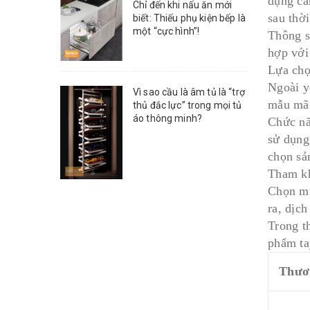
dụng cầ
Chỉ đến khi nấu ăn mới
sau thời
biết: Thiếu phụ kiện bếp là
một “cực hình”!
Thông s
hợp với
Lựa chọ
Ngoài yế
Vì sao cầu là âm tủ là “trợ
mẫu mã 
thủ đắc lực” trong mọi tủ
áo thông minh?
Chức nă
sử dụng
chọn sả
Tham kh
Chọn mu
ra, dịc
Trong t
phẩm ta
Thươ