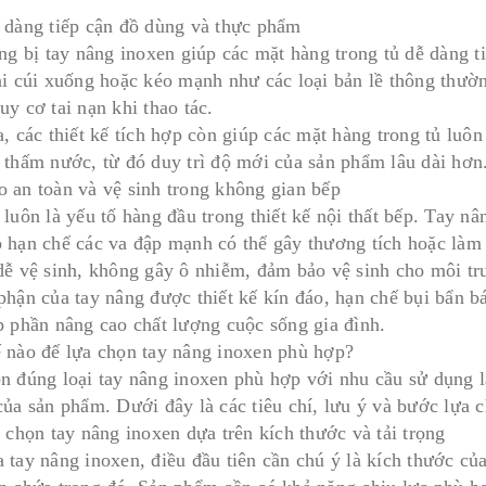
 dàng tiếp cận đồ dùng và thực phẩm
ang bị tay nâng inoxen giúp các mặt hàng trong tủ dễ dàng 
ải cúi xuống hoặc kéo mạnh như các loại bản lề thông thườn
y cơ tai nạn khi thao tác.
, các thiết kế tích hợp còn giúp các mặt hàng trong tủ luôn 
 thấm nước, từ đó duy trì độ mới của sản phẩm lâu dài hơn
 an toàn và vệ sinh trong không gian bếp
 luôn là yếu tố hàng đầu trong thiết kế nội thất bếp. Tay n
 hạn chế các va đập mạnh có thể gây thương tích hoặc làm 
dễ vệ sinh, không gây ô nhiễm, đảm bảo vệ sinh cho môi tr
phận của tay nâng được thiết kế kín đáo, hạn chế bụi bẩn b
p phần nâng cao chất lượng cuộc sống gia đình.
 nào để lựa chọn tay nâng inoxen phù hợp?
n đúng loại tay nâng inoxen phù hợp với nhu cầu sử dụng l
của sản phẩm. Dưới đây là các tiêu chí, lưu ý và bước lựa 
 chọn tay nâng inoxen dựa trên kích thước và tải trọng
 tay nâng inoxen, điều đầu tiên cần chú ý là kích thước của