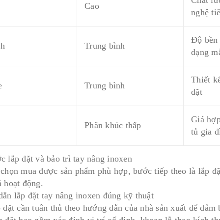
Cao
nghệ tiê
Độ bền 
ch
Trung bình
dạng m
Thiết kế
e
Trung bình
đặt
Giá hợp
Phân khúc thấp
tủ gia đ
c lắp đặt và bảo trì tay nâng inoxen
 chọn mua được sản phẩm phù hợp, bước tiếp theo là lắp đặt 
ả hoạt động.
ẫn lắp đặt tay nâng inoxen đúng kỹ thuật
p đặt cần tuân thủ theo hướng dẫn của nhà sản xuất để đảm
p đặt bao gồm xác định vị trí cố định, khoan lỗ theo kích t