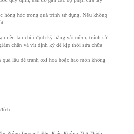
oặc hỏng hóc trong quá trình sử dụng. Nếu không
ót.
bạn nên lau chùi định kỳ bằng vải mềm, tránh sử
iảm chấn và vít định kỳ để kịp thời sửa chữa
m quá lâu để tránh oxi hóa hoặc hao mòn không
đích.
Tay Nâng Inoxen? Phụ Kiện Không Thể Thiếu