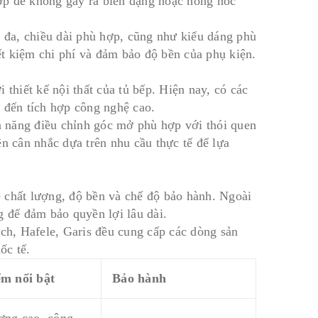
ợp để không gây ra biến dạng hoặc hỏng hóc
i đa, chiều dài phù hợp, cũng như kiểu dáng phù
iết kiệm chi phí và đảm bảo độ bền của phụ kiện.
thiết kế nội thất của tủ bếp. Hiện nay, có các
 đến tích hợp công nghệ cao.
 năng điều chỉnh góc mở phù hợp với thói quen
n cân nhắc dựa trên nhu cầu thực tế để lựa
 chất lượng, độ bền và chế độ bảo hành. Ngoài
g để đảm bảo quyền lợi lâu dài.
ich, Hafele, Garis đều cung cấp các dòng sản
ốc tế.
ểm nổi bật
Bảo hành
ợng cao, công