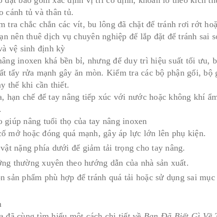
 cánh tủ và thân tủ.
m tra chắc chắn các vít, bu lông đã chặt để tránh rơi rớt h
bạn nên thuê dịch vụ chuyên nghiệp để lắp đặt để tránh sai s
và vệ sinh định kỳ
nâng inoxen khá bền bỉ, nhưng để duy trì hiệu suất tối ưu, 
ất tẩy rửa mạnh gây ăn mòn. Kiểm tra các bộ phận gối, bộ g
y thế khi cần thiết.
a, hạn chế để tay nâng tiếp xúc với nước hoặc không khí ẩ
.
 giúp nâng tuổi thọ của tay nâng inoxen
ố mở hoặc đóng quá mạnh, gây áp lực lớn lên phụ kiện.
 vật nặng phía dưới để giảm tải trọng cho tay nâng.
ng thường xuyên theo hướng dẫn của nhà sản xuất.
n sản phẩm phù hợp để tránh quá tải hoặc sử dụng sai mục 
n
a đã cùng tìm hiểu một cách chi tiết về
Bạn Đã Biết Gì Về 