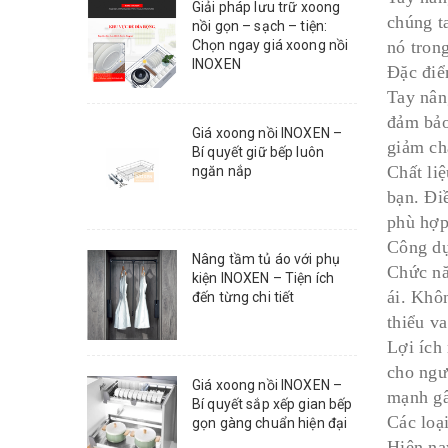
Giải pháp lưu trữ xoong
chúng ta
nồi gọn – sạch – tiện:
Chọn ngay giá xoong nồi
nó trong
INOXEN
Đặc điể
Tay nân
đảm bảo
Giá xoong nồi INOXEN –
giảm ch
Bí quyết giữ bếp luôn
Chất li
ngăn nắp
bạn. Đi
phù hợp
Công dụ
Nâng tầm tủ áo với phụ
Chức nă
kiện INOXEN – Tiện ích
ái. Khô
đến từng chi tiết
thiểu v
Lợi ích 
cho ngư
Giá xoong nồi INOXEN –
mạnh gâ
Bí quyết sắp xếp gian bếp
Các loại
gọn gàng chuẩn hiện đại
Hiện na