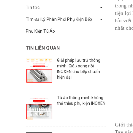
trong n
Tin tức
tiện lợ
Tìm Đại Lý Phân Phối Phụ Kiện Bếp
bài viế
nhất ch
Phụ Kiện Tủ Áo
TIN LIÊN QUAN
Giải pháp lưu trữ thông
minh: Giá xoong nồi
INOXEN cho bếp chuẩn
hiện đại
Tủ áo thông minh không
thể thiếu phụ kiện INOXEN
Giới th
Tay nâng