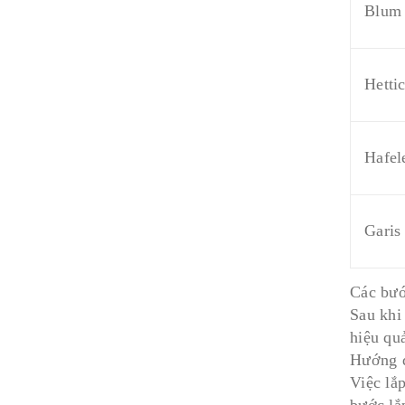
Blum
Hetti
Hafel
Garis
Các bướ
Sau khi
hiệu qu
Hướng d
Việc lắ
bước lắ