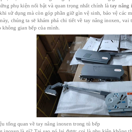
hững phụ kiện nổi bật và quan trọng nhất chính là
tay nâng 
i khi sử dụng mà còn góp phần giữ gìn vệ sinh, bảo vệ các m
t này, chúng ta sẽ khám phá chi tiết về tay nâng inoxen, va
o không gian bếp của mình.
iệu tổng quan về tay nâng inoxen trong tủ bếp
 inoxen là gì? Tại sao nó lại được coi là phụ kiện không th