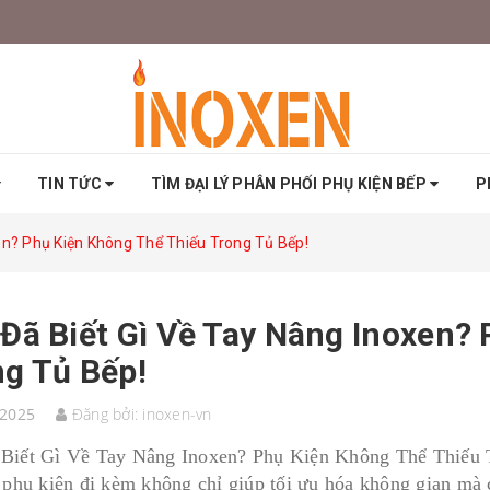
TIN TỨC
TÌM ĐẠI LÝ PHÂN PHỐI PHỤ KIỆN BẾP
P
en? Phụ Kiện Không Thể Thiếu Trong Tủ Bếp!
Đã Biết Gì Về Tay Nâng Inoxen?
g Tủ Bếp!
/2025
Đăng bởi:
inoxen-vn
Biết Gì Về Tay Nâng Inoxen? Phụ Kiện Không Thể Thiếu Tr
c phụ kiện đi kèm không chỉ giúp tối ưu hóa không gian mà