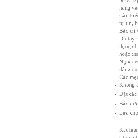
nâng vào
Cần kiể
tự tin, 
Bảo trì 
Dù tay 
dụng ch
hoặc tha
Ngoài r
đáng có
Các mẹo
Không c
Đặt các
Bảo dưỡ
Lựa chọ
Kết luậ
Chúng t