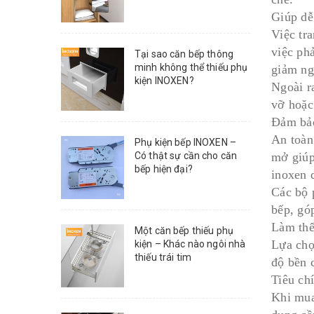
Giúp dễ
Việc tr
việc ph
Tại sao căn bếp thông
minh không thể thiếu phụ
giảm ngu
kiện INOXEN?
Ngoài ra
vỡ hoặc
Đảm bảo
An toàn
Phụ kiện bếp INOXEN –
mở giúp
Có thật sự cần cho căn
bếp hiện đại?
inoxen 
Các bộ 
bếp, gó
Làm thế
Một căn bếp thiếu phụ
Lựa chọ
kiện – Khác nào ngôi nhà
thiếu trái tim
độ bền 
Tiêu chí
Khi mua