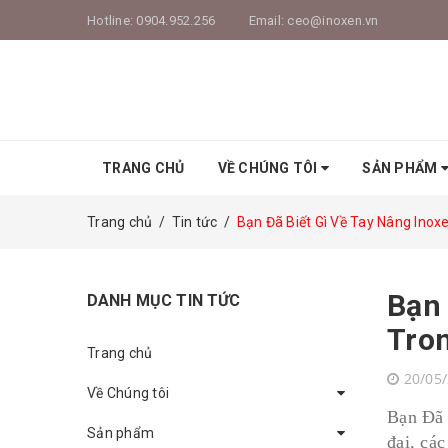
Hotline:
0904.952.256
Email:
ceo@inoxen.vn
TRANG CHỦ
VỀ CHÚNG TÔI
SẢN PHẨM
Trang chủ
/
Tin tức
/
Bạn Đã Biết Gì Về Tay Nâng Inox
Bạn 
DANH MỤC TIN TỨC
Tron
Trang chủ
20/05
Về Chúng tôi
Bạn Đã 
Sản phẩm
đại, cá