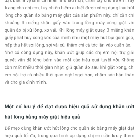
đặc biệt là vệ sinh cá nhân như lau mặt, chân tay cho trẻ em, tẩy
trang cho chị em, tuy nhiên hiếm ai biết được công dụng loại hút
lông cho quần áo bằng máy giặt của sản phẩm này. chỉ cần chi
khoảng 3 miếng khăn giấy vào trong lồng máy cùng giặt với
quần áo bị xù lông, xơ vải. Khi lồng máy giặt quay, 3 miếng khăn
giấy phát huy công sức của mình như một máy hút bụi gom góp,
hấp thụ hết sợi lông, sợi vải xù, thậm chí cả tóc lẫn vào quần áo.
Nhờ có công dụng này, khăn ướt giúp các chị em nội trợ giải
quyết vấn đề lông bám vào một các hiệu quả tuyệt vời. Không
còn mất nhiều thời gian nhặt, giũ quần áo sau khi giặt xong, chị
em nội trợ có nhiều thời gian nghỉ ngơi hơn, chăm sóc bản thân
và cho gia đình mình.
Một số lưu ý để đạt được hiệu quả sử dụng khăn ướt
hút lông bằng máy giặt hiệu quả
Để mẹo dùng khăn ướt hút lông cho quần áo bằng máy giặt đạt
hiệu quả tối đa, trong quá trình áp dụng chị em cần lưu ý thêm