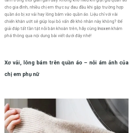
tâm trong thời gian gần đây. Không khó hiểu khi giặt giũ quần áo
cho gia đình, nhiều chị em thực sự đau đầu khi gặp trường hợp
quần áo bị xơ vải hay lông bám vào quần áo. Liệu chỉ với vài
chiến khăn ướt sẽ giúp loại bỏ vấn đề khó nhằn này không? Để
giải đáp tất tần tật nỗi băn khoăn trên, hãy cùng
Inoxen
khám
phá thông qua nội dung bài viết dưới đây nhé!
Xơ vải, lông bám trên quần áo – nỗi ám ảnh của
chị em phụ nữ