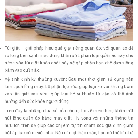
Túi giặt – giải pháp hiệu quả giặt riêng quần áo: với quần áo dễ
xù lông bên cạnh mẹo dùng khăn ướt, phân loại quần áo này cho
riêng vào túi giặt khóa chặt này sẽ góp phần hạn chế được lông
bám vào quần áo.
Vệ sinh định kỳ thường xuyên: Sau một thời gian sử dụng nên
làm sạch lồng máy, bộ phận lọc vừa giúp loại xơ vải không bám
vào lần giặt sau vừa giúp loại bỏ vi khuẩn từ cặn có thể ảnh
hưởng đến sức khỏe người dùng.
Trên đây là những chia sẻ của chúng tôi về mẹo dùng khăn ướt
hút lông quần áo bằng máy giặt. Hy vọng với những thông tin
hữu ích trên sẽ giúp các chị em tự tin chăm sóc gia đình giảm
bớt áp lực công việc nhà. Nếu còn gì thắc mắc, bạn có thể liên hệ