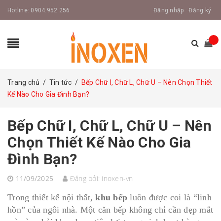
Hotline:
0904.952.256
Đăng nhập
Đăng ký
Trang chủ
/
Tin tức
/
Bếp Chữ I, Chữ L, Chữ U – Nên Chọn Thiết
Kế Nào Cho Gia Đình Bạn?
Bếp Chữ I, Chữ L, Chữ U – Nên
Chọn Thiết Kế Nào Cho Gia
Đình Bạn?
11/09/2025
Đăng bởi:
inoxen-vn
Trong thiết kế nội thất,
khu bếp
luôn được coi là “linh
hồn” của ngôi nhà. Một căn bếp không chỉ cần đẹp mắt