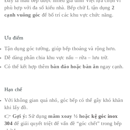
Đây là mẫu bếp được nhiều gia đình Việt lựa chọn vì
phù hợp với đa số kiểu nhà. Bếp chữ L tận dụng
2
cạnh vuông góc
để bố trí các khu vực chức năng.
Ưu điểm
Tận dụng góc tường, giúp bếp thoáng và rộng hơn.
Dễ dàng phân chia khu vực nấu – rửa – lưu trữ.
Có thể kết hợp thêm
bàn đảo hoặc bàn ăn
ngay cạnh.
Hạn chế
Với không gian quá nhỏ, góc bếp có thể gây khó khăn
khi lấy đồ.
👉
Gợi ý:
Sử dụng
mâm xoay ½ hoặc
kệ góc inox
304
để giải quyết triệt để vấn đề “góc chết” trong bếp