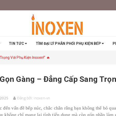
TIN TỨC
TÌM ĐẠI LÝ PHÂN PHỐI PHỤ KIỆN BẾP
P
rọng Với Phụ Kiện Inoxen!" 🔥
Gọn Gàng – Đẳng Cấp Sang Trọng
/2025
Đăng bởi:
inoxen-vn
c đến vấn đề bếp núc, chắc chắn rằng bạn không thể bỏ qua
y không chỉ mang lại tính tiện dụng mà còn góp phần làm c