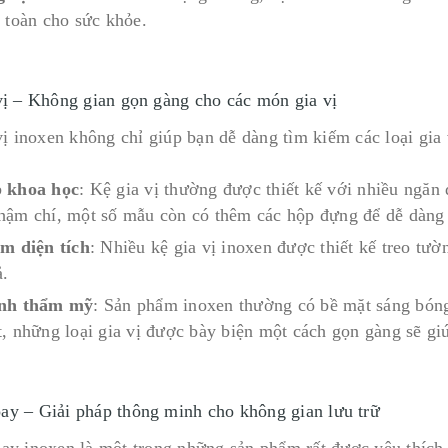
n toàn cho sức khỏe.
vị – Không gian gọn gàng cho các món gia vị
vị inoxen không chỉ giúp bạn dễ dàng tìm kiếm các loại gia
p khoa học
: Kệ gia vị thường được thiết kế với nhiều ngăn 
hậm chí, một số mẫu còn có thêm các hộp đựng để dễ dàng ph
ệm diện tích
: Nhiều kệ gia vị inoxen được thiết kế treo tư
ả.
ính thẩm mỹ
: Sản phẩm inoxen thường có bề mặt sáng bóng
t, những loại gia vị được bày biện một cách gọn gàng sẽ gi
y – Giải pháp thông minh cho không gian lưu trữ
y inoxen là một trong những sản phẩm rất được yêu thích 