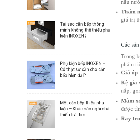
nấu nướ
Thẩm m
giá trị
Tại sao căn bếp thông
minh không thể thiếu phụ
kiện INOXEN?
Các sản
Trong b
Phụ kiện bếp INOXEN –
phẩm ti
Có thật sự cần cho căn
Giá úp 
bếp hiện đại?
Kệ gia 
nắp, gọ
Mâm x
Một căn bếp thiếu phụ
được tìn
kiện – Khác nào ngôi nhà
thiếu trái tim
Ray tr