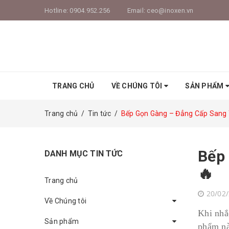
Hotline:
0904.952.256
Email:
ceo@inoxen.vn
TRANG CHỦ
VỀ CHÚNG TÔI
SẢN PHẨM
Trang chủ
/
Tin tức
/
Bếp Gọn Gàng – Đẳng Cấp Sang T
Bếp 
DANH MỤC TIN TỨC
🔥
Trang chủ
20/02
Về Chúng tôi
Khi nhắ
Sản phẩm
phẩm nà