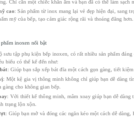
ng. Chỉ cần một chiếc khăn ẩm và bạn đã có thể làm sạch m
ỹ cao
: Sản phẩm từ inox mang lại vẻ đẹp hiện đại, sang 
 thẩm mỹ của bếp, tạo cảm giác rộng rãi và thoáng đãng hơn.
 phẩm inoxen nổi bật
ộ sưu tập phụ kiện bếp inoxen, có rất nhiều sản phẩm đáng
êu biểu có thể kể đến như:
bát
: Giúp bạn sắp xếp bát đĩa một cách gọn gàng, tiết kiệm 
vị
: Một kệ gia vị thông minh không chỉ giúp bạn dễ dàng tì
n gàng cho không gian bếp.
oay
: Với thiết kế thông minh, mâm xoay giúp bạn dễ dàng t
h trạng lộn xộn.
ượt
: Giúp bạn mở và đóng các ngăn kéo một cách dễ dàng, h