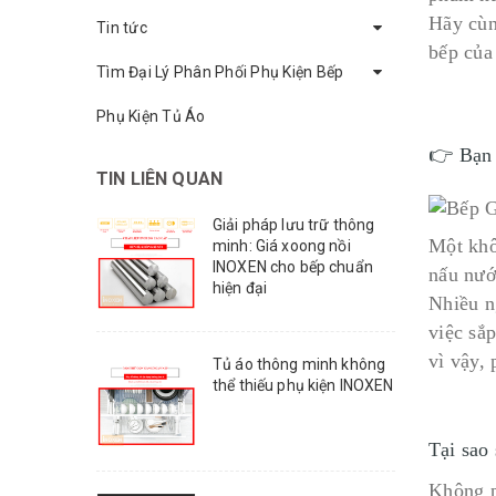
Hãy cùn
Tin tức
bếp của
Tìm Đại Lý Phân Phối Phụ Kiện Bếp
Phụ Kiện Tủ Áo
👉 Bạn 
TIN LIÊN QUAN
Giải pháp lưu trữ thông
Một khô
minh: Giá xoong nồi
INOXEN cho bếp chuẩn
nấu nướ
hiện đại
Nhiều n
việc sắ
vì vậy,
Tủ áo thông minh không
thể thiếu phụ kiện INOXEN
Tại sao 
Không p