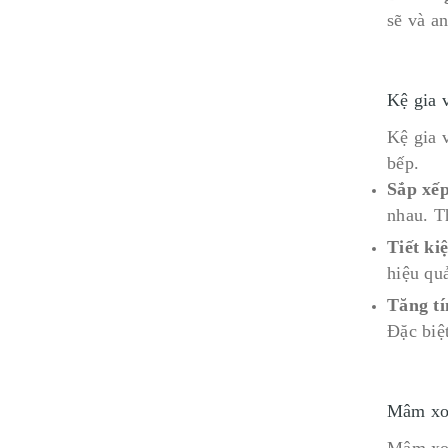
sẽ và a
Kệ gia 
Kệ gia 
bếp.
Sắp xế
nhau. T
Tiết ki
hiệu qu
Tăng t
Đặc biệ
Mâm xoa
Mâm xoa