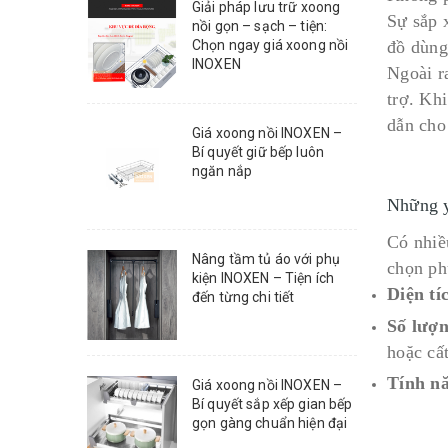
Giải pháp lưu trữ xoong
Sự sắp 
nồi gọn – sạch – tiện:
Chọn ngay giá xoong nồi
đồ dùng
INOXEN
Ngoài r
trợ. Kh
dẫn cho 
Giá xoong nồi INOXEN –
Bí quyết giữ bếp luôn
ngăn nắp
Những y
Có nhiề
Nâng tầm tủ áo với phụ
chọn ph
kiện INOXEN – Tiện ích
Diện tí
đến từng chi tiết
Số lượ
hoặc cấ
Tính nă
Giá xoong nồi INOXEN –
Bí quyết sắp xếp gian bếp
gọn gàng chuẩn hiện đại