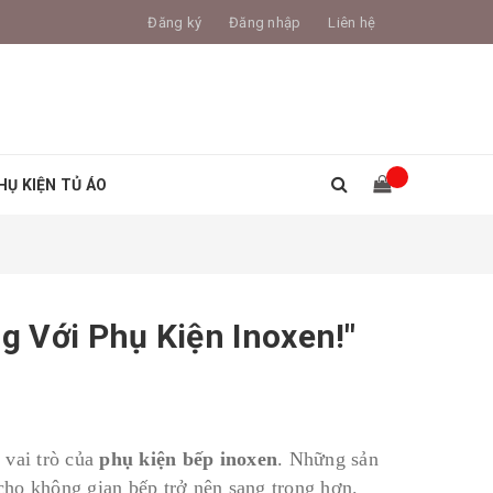
Đăng ký
Đăng nhập
Liên hệ
HỤ KIỆN TỦ ÁO
 Với Phụ Kiện Inoxen!"
 vai trò của
phụ kiện bếp inoxen
. Những sản
ho không gian bếp trở nên sang trọng hơn.