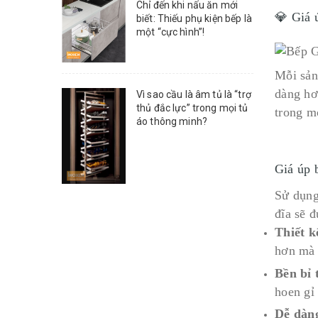
Chỉ đến khi nấu ăn mới
💎 Giá 
biết: Thiếu phụ kiện bếp là
một “cực hình”!
Mỗi sản
dàng hơ
Vì sao cầu là âm tủ là “trợ
thủ đắc lực” trong mọi tủ
trong m
áo thông minh?
Giá úp 
Sử dụng 
đĩa sẽ 
Thiết k
hơn mà 
Bền bỉ 
hoen gỉ
Dễ dàng