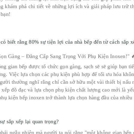
g khám phá chi tiết về những lợi ích và giải pháp lưu trữ 
 bạn!
có biết rằng 80% sự tiện lợi của nhà bếp đến từ cách sắp 
ng gian bếp được tổ chức gọn gàng, sạch sẽ sẽ giúp bạn tiế
ng. Việc lựa chọn các phụ kiện phù hợp để tối ưu hóa không
gười thường nghĩ rằng chỉ cần sở hữu một vài thiết bị nấu 
p xếp đồ đạc và lựa chọn phụ kiện chất lượng cao mới là yếu
 phụ kiện bếp inoxen trở thành lựa chọn hàng đầu của nhiều 
sự sắp xếp lại quan trọng?
hải ngẫu nhiên mà người ta nói rằng "một không gian bếp 