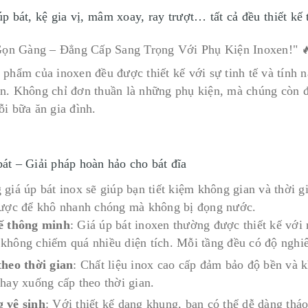
úp bát, kệ gia vị, mâm xoay, ray trượt… tất cả đều thiết kế
 phẩm của inoxen đều được thiết kế với sự tinh tế và tính n
n. Không chỉ đơn thuần là những phụ kiện, mà chúng còn 
ỗi bữa ăn gia đình.
bát – Giải pháp hoàn hảo cho bát đĩa
giá úp bát inox sẽ giúp bạn tiết kiệm không gian và thời gi
được để khô nhanh chóng mà không bị đọng nước.
ế thông minh
: Giá úp bát inoxen thường được thiết kế với 
không chiếm quá nhiều diện tích. Mỗi tầng đều có độ nghiê
theo thời gian
: Chất liệu inox cao cấp đảm bảo độ bền và
 hay xuống cấp theo thời gian.
 vệ sinh
: Với thiết kế dạng khung, bạn có thể dễ dàng thá