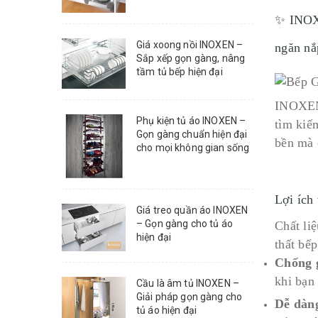
✨ INOXE
Giá xoong nồi INOXEN –
ngăn nắ
Sắp xếp gọn gàng, nâng
tầm tủ bếp hiện đại
INOXEN 
Phụ kiện tủ áo INOXEN –
tìm kiế
Gọn gàng chuẩn hiện đại
bền mà 
cho mọi không gian sống
Lợi ích 
Giá treo quần áo INOXEN
– Gọn gàng cho tủ áo
Chất li
hiện đại
thất bếp
Chống g
khi bạn
Cầu là âm tủ INOXEN –
Giải pháp gọn gàng cho
Dễ dàng
tủ áo hiện đại