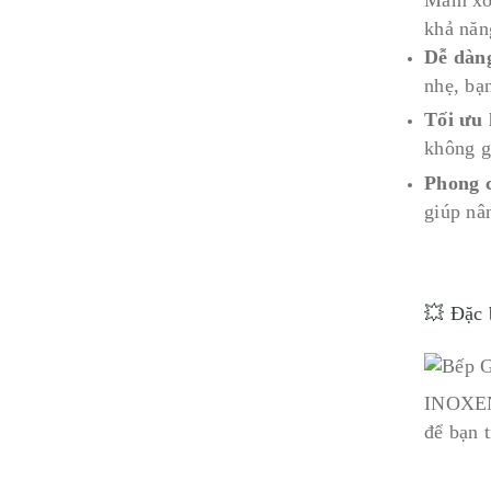
khả năng
Dễ dàng
nhẹ, bạ
Tối ưu 
không g
Phong c
giúp nâ
💥 Đặc 
INOXEN 
để bạn 