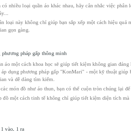
 có nhiều loại quần áo khác nhau, hãy cân nhắc việc phân l
áy...
n loại này không chỉ giúp bạn sắp xếp một cách hiệu quả mà
ian gọn gàng.
 phương pháp gấp thông minh
n áo một cách khoa học sẽ giúp tiết kiệm không gian đáng 
 áp dụng phương pháp gấp "KonMari" - một kỹ thuật giúp b
ian và dễ dàng tìm kiếm.
 các món đồ như áo thun, bạn có thể cuộn tròn chúng lại để 
p đồ một cách tinh tế không chỉ giúp tiết kiệm diện tích m
1 vào, 1 ra