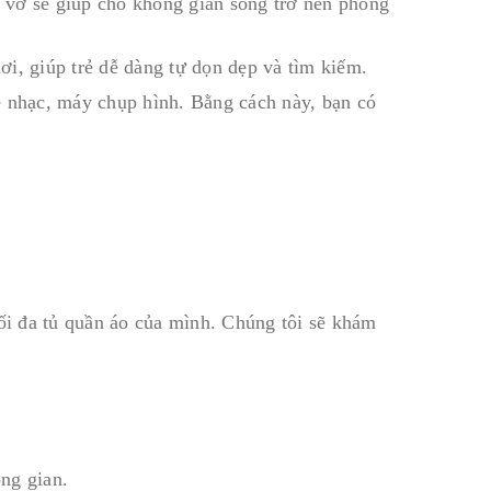
 vở sẽ giúp cho không gian sống trở nên phong
i, giúp trẻ dễ dàng tự dọn dẹp và tìm kiếm.
e nhạc, máy chụp hình. Bằng cách này, bạn có
i đa tủ quần áo của mình. Chúng tôi sẽ khám
ng gian.