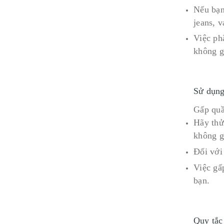
Nếu bạn
jeans, v
Việc phâ
không g
Sử dụng
Gấp quầ
Hãy thử
không g
Đối với
Việc gấ
bạn.
Quy tắc 