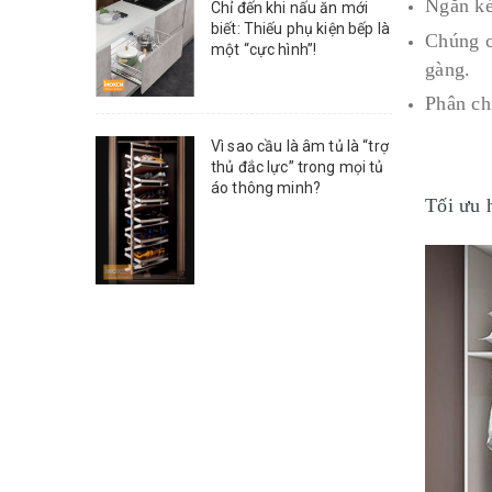
Ngăn ké
Chỉ đến khi nấu ăn mới
biết: Thiếu phụ kiện bếp là
Chúng c
một “cực hình”!
gàng.
Phân ch
Vì sao cầu là âm tủ là “trợ
thủ đắc lực” trong mọi tủ
áo thông minh?
Tối ưu 