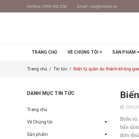
Hotline:
0904.952.256
Email:
ceo@inoxen.vn
TRANG CHỦ
VỀ CHÚNG TÔI
SẢN PHẨM
Trang chủ
/
Tin tức
/
Biến tủ quần áo thành không gia
Biến
DANH MỤC TIN TỨC
20/02
Trang chủ
Biến tủ
Về Chúng tôi
bận tâm
Sản phẩm
đơn thuầ