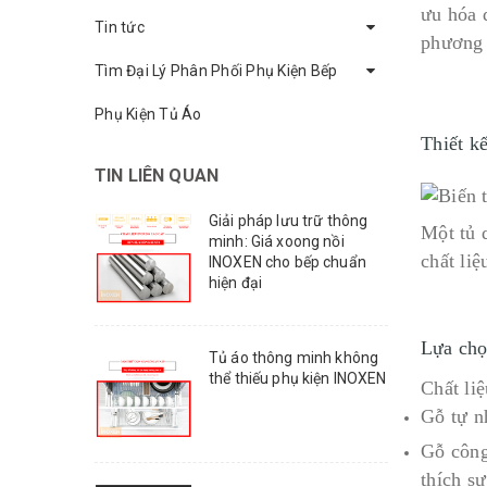
ưu hóa 
Tin tức
phương 
Tìm Đại Lý Phân Phối Phụ Kiện Bếp
Phụ Kiện Tủ Áo
Thiết k
TIN LIÊN QUAN
Giải pháp lưu trữ thông
Một tủ 
minh: Giá xoong nồi
chất liệ
INOXEN cho bếp chuẩn
hiện đại
Lựa chọ
Tủ áo thông minh không
thể thiếu phụ kiện INOXEN
Chất li
Gỗ tự n
Gỗ công
thích sự