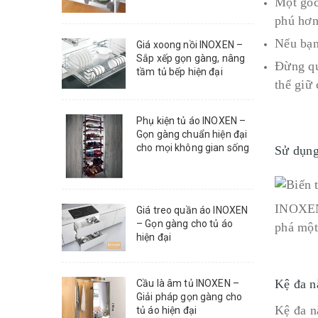
Một góc
phú hơn
Nếu bạn
Giá xoong nồi INOXEN –
Sắp xếp gọn gàng, nâng
Đừng qu
tầm tủ bếp hiện đại
thể giữ
Phụ kiện tủ áo INOXEN –
Gọn gàng chuẩn hiện đại
cho mọi không gian sống
Sử dụn
INOXEN 
Giá treo quần áo INOXEN
– Gọn gàng cho tủ áo
phá một
hiện đại
Kệ đa 
Cầu là âm tủ INOXEN –
Giải pháp gọn gàng cho
Kệ đa n
tủ áo hiện đại