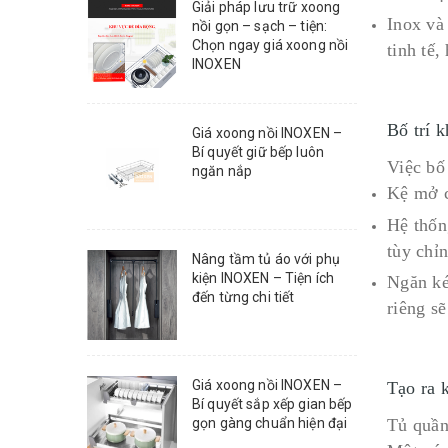
Giải pháp lưu trữ xoong
Inox và
nồi gọn – sạch – tiện:
Chọn ngay giá xoong nồi
tinh tế,
INOXEN
Bố trí k
Giá xoong nồi INOXEN –
Bí quyết giữ bếp luôn
Việc bố 
ngăn nắp
Kệ mở c
Hệ thống
tùy chỉ
Nâng tầm tủ áo với phụ
kiện INOXEN – Tiện ích
Ngăn ké
đến từng chi tiết
riêng s
Giá xoong nồi INOXEN –
Tạo ra 
Bí quyết sắp xếp gian bếp
gọn gàng chuẩn hiện đại
Tủ quần