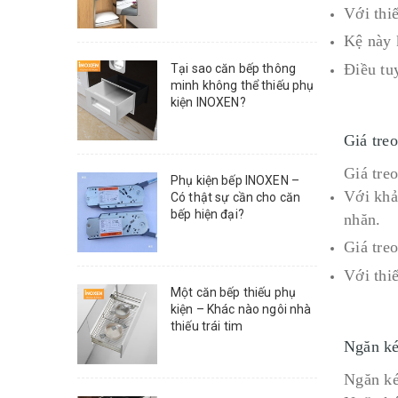
Với thiế
Kệ này 
Điều tuy
Tại sao căn bếp thông
minh không thể thiếu phụ
kiện INOXEN?
Giá tr
Giá tre
Phụ kiện bếp INOXEN –
Với khả
Có thật sự cần cho căn
bếp hiện đại?
nhăn.
Giá tre
Với thi
Một căn bếp thiếu phụ
kiện – Khác nào ngôi nhà
thiếu trái tim
Ngăn k
Ngăn ké