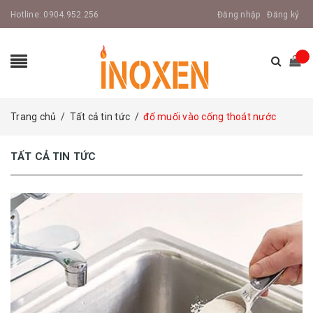
Hotline:
0904.952.256
Đăng nhập
Đăng ký
Trang chủ
/
Tất cả tin tức
/
đổ muối vào cống thoát nước
TẤT CẢ TIN TỨC