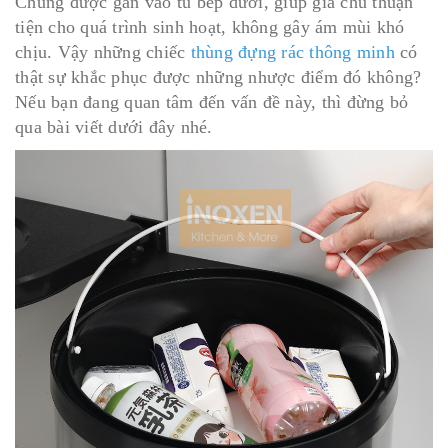
Chúng được gắn vào tủ bếp dưới, giúp gia chủ thuận
tiện cho quá trình sinh hoạt, không gây ám mùi khó
chịu. Vậy những chiếc
thùng đựng rác thông minh
có
thật sự khắc phục được những nhược điểm đó không?
Nếu bạn đang quan tâm đến vấn đề này, thì đừng bỏ
qua bài viết dưới đây nhé.