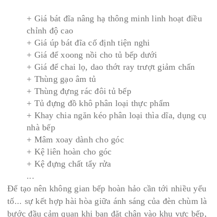
+ Giá bát đĩa nâng hạ thông minh linh hoạt điều
chỉnh độ cao
+ Giá úp bát đĩa cố định tiện nghi
+ Giá để xoong nồi cho tủ bếp dưới
+ Giá để chai lọ, dao thớt ray trượt giảm chấn
+ Thùng gạo âm tủ
+ Thùng đựng rác đôi tủ bếp
+ Tủ đựng đồ khô phân loại thực phẩm
+ Khay chia ngăn kéo phân loại thìa dĩa, dụng cụ
nhà bếp
+ Mâm xoay dành cho góc
+ Kệ liên hoàn cho góc
+ Kệ đựng chất tẩy rửa
...
Để tạo nên không gian bếp hoàn hảo cần tới nhiều yếu
tố... sự kết hợp hài hòa giữa ánh sáng của đèn chùm là
bước đầu cảm quan khi bạn đặt chân vào khu vực bếp,