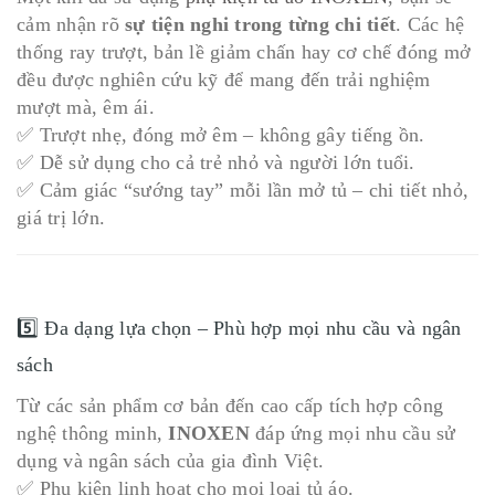
cảm nhận rõ
sự tiện nghi trong từng chi tiết
. Các hệ
thống ray trượt, bản lề giảm chấn hay cơ chế đóng mở
đều được nghiên cứu kỹ để mang đến trải nghiệm
mượt mà, êm ái.
✅ Trượt nhẹ, đóng mở êm – không gây tiếng ồn.
✅ Dễ sử dụng cho cả trẻ nhỏ và người lớn tuổi.
✅ Cảm giác “sướng tay” mỗi lần mở tủ – chi tiết nhỏ,
giá trị lớn.
5️⃣ Đa dạng lựa chọn – Phù hợp mọi nhu cầu và ngân
sách
Từ các sản phẩm cơ bản đến cao cấp tích hợp công
nghệ thông minh,
INOXEN
đáp ứng mọi nhu cầu sử
dụng và ngân sách của gia đình Việt.
✅ Phụ kiện linh hoạt cho mọi loại tủ áo.