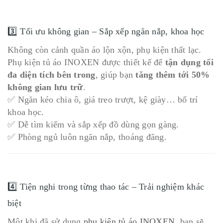
3️⃣ Tối ưu không gian – Sắp xếp ngăn nắp, khoa học
Không còn cảnh quần áo lộn xộn, phụ kiện thất lạc.
Phụ kiện tủ áo INOXEN được thiết kế để
tận dụng tối
đa diện tích bên trong
, giúp bạn
tăng thêm tới 50%
không gian lưu trữ
.
✅ Ngăn kéo chia ô, giá treo trượt, kệ giày… bố trí
khoa học.
✅ Dễ tìm kiếm và sắp xếp đồ dùng gọn gàng.
✅ Phòng ngủ luôn ngăn nắp, thoáng đãng.
4️⃣ Tiện nghi trong từng thao tác – Trải nghiệm khác
biệt
Một khi đã sử dụng
phụ kiện tủ áo INOXEN
, bạn sẽ