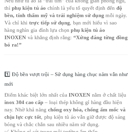
Nếu như tủ áo là “trái tim” của không gian phòng ngủ,
thì
phụ kiện tủ áo
chính là yếu tố quyết định đến
độ
bền, tính thẩm mỹ và trải nghiệm sử dụng
mỗi ngày.
Và chỉ khi
trực tiếp sử dụng
, bạn mới hiểu vì sao
hàng nghìn gia đình lựa chọn
phụ kiện tủ áo
INOXEN
và khẳng định rằng:
“Xứng đáng từng đồng
bỏ ra!”
1️⃣ Độ bền vượt trội – Sử dụng hàng chục năm vẫn như
mới
Điểm khác biệt lớn nhất của
INOXEN
nằm ở chất liệu
inox 304 cao cấp
– loại thép không gỉ hàng đầu hiện
nay. Nhờ khả năng
chống oxy hóa, chống ẩm mốc và
chịu lực cực tốt
, phụ kiện tủ áo vẫn giữ được độ sáng
bóng và chắc chắn sau nhiều năm sử dụng.
✅ Không gỉ sét trong môi trường ẩm thấp.