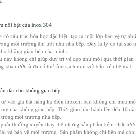
ả.
m nổi bật của inox 304
4 có cấu trúc hóa học đặc biệt, tạo ra một lớp bảo vệ tự n
trong môi trường ẩm ướt như nhà bếp. Đây là lý do tại sao n
cho không gian bếp của mình.
ệu này không chỉ giúp duy trì vẻ đẹp như mới qua thời gian 
ng khăn ướt là đã có thể làm sạch mọi vết bẩn trên bề mặt.
lâu dài cho không gian bếp
 tư vào giá bát nâng hạ điện inoxen, bạn không chỉ mua mộ
 mỹ của không gian bếp. Thời gian bảo hành lên đến 10 nă
 trong môi trường nhà bếp.
 phải thường xuyên thay thế những sản phẩm kém chất lượng
 dài và bảo vệ môi trường. Sản phẩm không chỉ bền mà còn