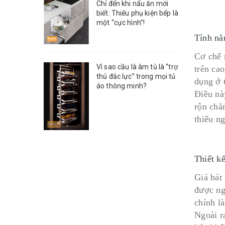
Chỉ đến khi nấu ăn mới
biết: Thiếu phụ kiện bếp là
một “cực hình”!
Tính nă
Cơ chế 
Vì sao cầu là âm tủ là “trợ
trên ca
thủ đắc lực” trong mọi tủ
dụng ở t
áo thông minh?
Điều nà
rộn chă
thiểu n
Thiết k
Giá bát
được ng
chính l
Ngoài r