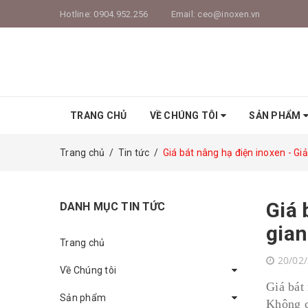
Hotline:
0904.952.256
Email:
ceo@inoxen.vn
TRANG CHỦ
VỀ CHÚNG TÔI
SẢN PHẨM
Trang chủ
/
Tin tức
/
Giá bát nâng hạ điện inoxen - Gi
Giá 
DANH MỤC TIN TỨC
gian
Trang chủ
20/02
Về Chúng tôi
Giá bát
Sản phẩm
Không c