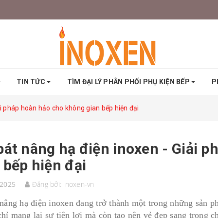
TIN TỨC
TÌM ĐẠI LÝ PHÂN PHỐI PHỤ KIỆN BẾP
P
ải pháp hoàn hảo cho không gian bếp hiện đại
bát nâng hạ điện inoxen - Giải 
 bếp hiện đại
/2025
Đăng bởi:
inoxen-vn
 nâng hạ điện inoxen đang trở thành một trong những sản p
hỉ mang lại sự tiện lợi mà còn tạo nên vẻ đẹp sang trọng c