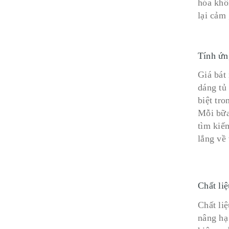
hóa khô
lại cảm 
Tính ứn
Giá bát
dáng tủ
biệt tro
Mỗi bữa
tìm kiế
lắng về 
Chất li
Chất li
nâng hạ