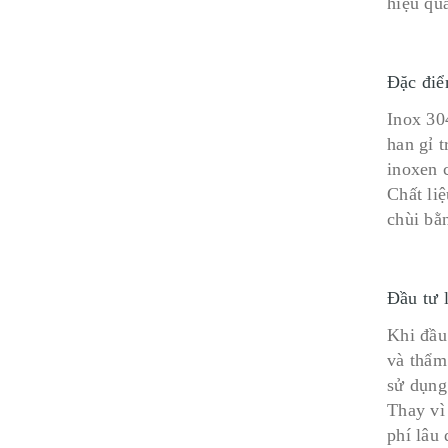
hiệu qu
Đặc điể
Inox 30
han gỉ 
inoxen 
Chất li
chùi bằ
Đầu tư 
Khi đầu
và thẩm
sử dụng
Thay vì
phí lâu