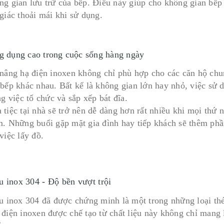
ng gian lưu trữ của bếp. Điều này giúp cho không gian bế
giác thoải mái khi sử dụng.
g dụng cao trong cuộc sống hàng ngày
 nâng hạ điện inoxen không chỉ phù hợp cho các căn hộ chu
 bếp khác nhau. Bất kể là không gian lớn hay nhỏ, việc sử 
ng việc tổ chức và sắp xếp bát đĩa.
 tiệc tại nhà sẽ trở nên dễ dàng hơn rất nhiều khi mọi thứ
m. Những buổi gặp mặt gia đình hay tiếp khách sẽ thêm phần
việc lấy đồ.
ệu inox 304 - Độ bền vượt trội
ệu inox 304 đã được chứng minh là một trong những loại thép
 điện inoxen được chế tạo từ chất liệu này không chỉ mang