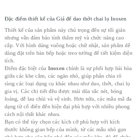
Đặc điểm thiết kế của Giá để dao thớt chai lọ Inoxen
Thiết kế của sản phẩm này chú trọng đến sự tối giản
nhưng vẫn đảm bảo tính thẩm mỹ và chức năng cao
cấp. Với hình dáng vuông hoặc chữ nhật, sản phẩm dễ
dàng đặt trên bàn bếp hoặc treo tường để tiết kiệm diện
tích.
Điểm đặc biệt của
Inoxen
chính là sự phối hợp hài hòa
giữa các khe cắm, các ngăn nhỏ, giúp phân chia rõ
ràng các loại dụng cụ khác nhau như dao, thớt, chai lọ
gia vị. Các chi tiết đều được mài dũa sắc nét, bóng
loáng, dễ lau chùi và vệ sinh. Hơn nữa, các mẫu mã đa
dạng từ cổ điển đến hiện đại phù hợp với nhiều phong
cách nội thất khác nhau.
Bạn có thể tùy chọn các kích cỡ phù hợp với kích
thước không gian bếp của mình, từ các mẫu nhỏ gọn
phù hợp cho căn bếp nhỏ đến các mẫu lớn, đủ để chứa