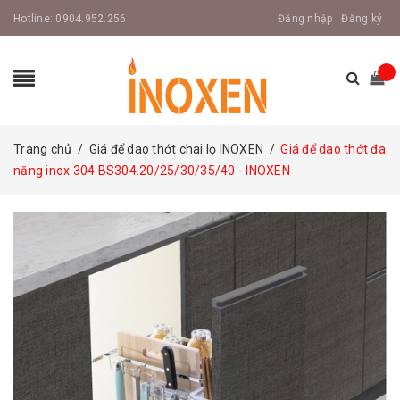
Hotline:
0904.952.256
Đăng nhập
Đăng ký
Trang chủ
/
Giá để dao thớt chai lọ INOXEN
/
Giá để dao thớt đa
năng inox 304 BS304.20/25/30/35/40 - INOXEN