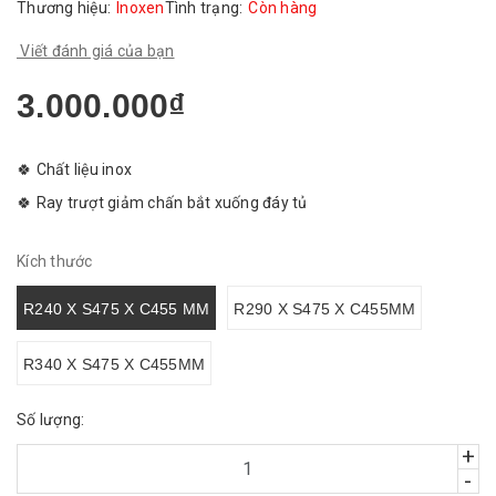
Thương hiệu:
Inoxen
Tình trạng:
Còn hàng
Viết đánh giá của bạn
3.000.000₫
🍀 Chất liệu inox
🍀 Ray trượt giảm chấn bắt xuống đáy tủ
Kích thước
R240 X S475 X C455 MM
R290 X S475 X C455MM
R340 X S475 X C455MM
Số lượng:
+
-