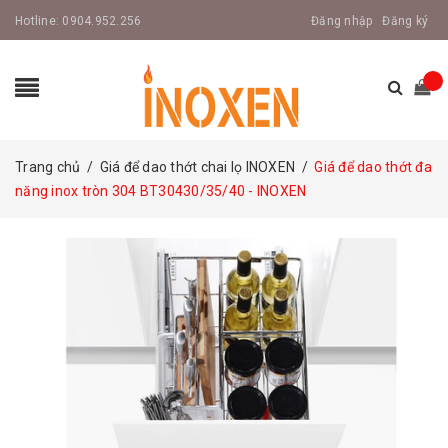
Hotline:
0904.952.256
Đăng nhập
Đăng ký
Trang chủ
/
Giá để dao thớt chai lọ INOXEN
/
Giá để dao thớt đa
năng inox tròn 304 BT30430/35/40 - INOXEN