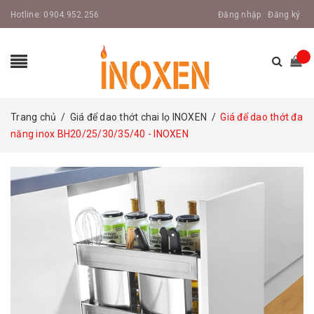
Hotline:
0904.952.256
Đăng nhập
Đăng ký
Trang chủ
/
Giá để dao thớt chai lọ INOXEN
/
Giá để dao thớt đa
năng inox BH20/25/30/35/40 - INOXEN