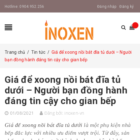
Hotline:
0904.952.256
Đăng nhập
Đăng ký
Trang chủ
/
Tin tức
/
Giá để xoong nồi bát đĩa tủ dưới – Người
bạn đồng hành đáng tin cậy cho gian bếp
Giá để xoong nồi bát đĩa tủ
dưới – Người bạn đồng hành
đáng tin cậy cho gian bếp
01/08/2021
Đăng bởi:
inoxen-vn
Giá để xoong nồi bát đĩa tủ dưới
là một phụ kiện nhà
bếp đắc lực với nhiều ưu điểm vượt trội. Từ đây, sản