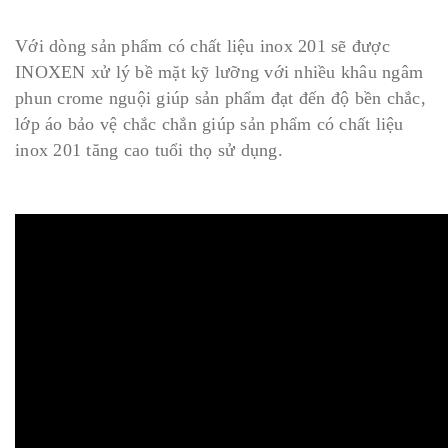
Với dòng sản phẩm có chất liệu inox 201 sẽ được
INOXEN xử lý bề mặt kỹ lưỡng với nhiều khâu ngâm
phun crome nguội giúp sản phẩm đạt đến độ bền chắc,
lớp áo bảo vệ chắc chắn giúp sản phẩm có chất liệu
inox 201 tăng cao tuổi thọ sử dụng.