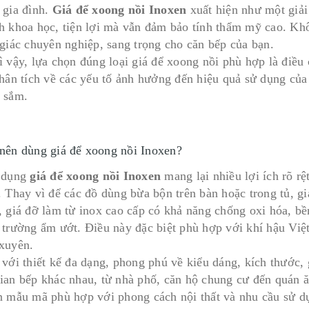
 gia đình.
Giá để xoong nồi Inoxen
xuất hiện như một giải
h khoa học, tiện lợi mà vẫn đảm bảo tính thẩm mỹ cao. Khô
 giác chuyên nghiệp, sang trọng cho căn bếp của bạn.
ì vậy, lựa chọn đúng loại giá để xoong nồi phù hợp là điều
phân tích về các yếu tố ảnh hưởng đến hiệu quả sử dụng của 
 sắm.
 nên dùng giá để xoong nồi Inoxen?
 dụng
giá để xoong nồi Inoxen
mang lại nhiều lợi ích rõ rệ
. Thay vì để các đồ dùng bừa bộn trên bàn hoặc trong tủ, gi
 giá đỡ làm từ inox cao cấp có khả năng chống oxi hóa, bền 
 trường ẩm ướt. Điều này đặc biệt phù hợp với khí hậu Việ
xuyên.
 với thiết kế đa dạng, phong phú về kiểu dáng, kích thước,
ian bếp khác nhau, từ nhà phố, căn hộ chung cư đến quán 
n mẫu mã phù hợp với phong cách nội thất và nhu cầu sử d