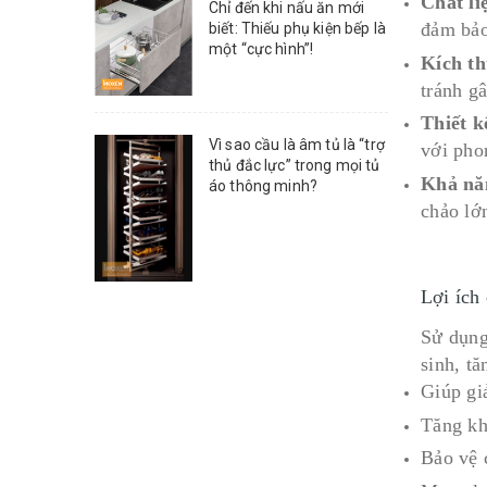
Chất li
Chỉ đến khi nấu ăn mới
đảm bảo
biết: Thiếu phụ kiện bếp là
một “cực hình”!
Kích t
tránh gâ
Thiết k
Vì sao cầu là âm tủ là “trợ
với pho
thủ đắc lực” trong mọi tủ
Khả năn
áo thông minh?
chảo lớ
Lợi ích
Sử dụn
sinh, t
Giúp gi
Tăng kh
Bảo vệ 