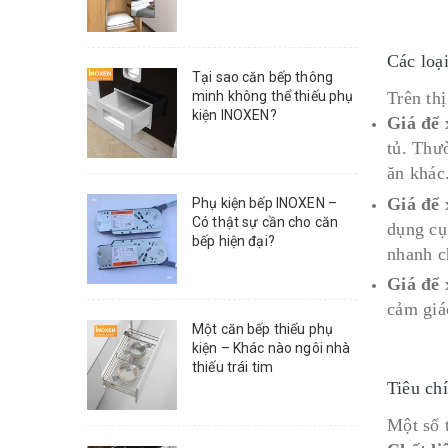
Các loạ
Tại sao căn bếp thông
Trên th
minh không thể thiếu phụ
kiện INOXEN?
Giá để 
tủ. Thư
ăn khác
Giá để 
Phụ kiện bếp INOXEN –
Có thật sự cần cho căn
dụng cụ
bếp hiện đại?
nhanh c
Giá để 
cảm giá
Một căn bếp thiếu phụ
kiện – Khác nào ngôi nhà
thiếu trái tim
Tiêu ch
Một số 