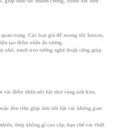
t, giúp thao tác nhanh chóng, chính xác hơn.
ất quan trọng. Các loại giá để xoong nồi Inoxen,
hần tạo điểm nhấn ấn tượng.
ây nhỏ, tranh treo tường nghệ thuật cũng giúp
ột vài điểm nhấn nổi bật như vàng ánh kim,
hoặc đèn trần giúp làm nổi bật các không gian
hiên, thép không gỉ cao cấp, hạn chế các thiết