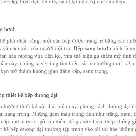
 vẻ đẹp hiện đại, tinh tế, nâng tầm giá trị của căn bếp.
g hơn!
hể phủ nhận rằng, một căn bếp được trang trí bằng các thiết
 và cảm xúc của người nội trợ.
Bếp sang hơn!
chính là mo
ian nấu nướng vừa tiện lợi, vừa thể hiện gu thẩm mỹ tinh t
hần này, chúng ta sẽ cùng tìm hiểu các xu hướng thiết kế, c
 bạn trở thành không gian đẳng cấp, sang trọng.
g thiết kế bếp đương đại
u hướng thiết kế nội thất hiện nay, phong cách đương đại ch
n sang trọng. Những gam màu trung tính như trắng, xám, đ
 cấp như acrylic, gỗ tự nhiên, đá granite hoặc thép không gỉ
ết kế bếp đương đại thường tập trung vào tối ưu hóa không