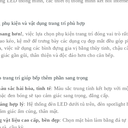
áng LED thông minh, các thiết bị thông minh kết nối interne
 phụ kiện và vật dụng trang trí phù hợp
 sang hơn!
, việc lựa chọn phụ kiện trang trí đóng vai trò r
dao kéo, kệ mở để trưng bày các dụng cụ đẹp mắt đều góp p
a, việc sử dụng các bình đựng gia vị bằng thủy tinh, chậu c
 giác gần gũi, thân thiện và độc đáo hơn cho căn bếp.
 trang trí giúp bếp thêm phần sang trọng
u sắc hài hòa, tinh tế
: Màu sắc trung tính kết hợp với m
oặc đen bóng sẽ tạo cảm giác sang trọng, đẳng cấp.
áng hợp lý
: Hệ thống đèn LED dưới tủ trên, đèn spotlight 
cảm giác ấm cúng, thân mật.
 vật liệu cao cấp, bền đẹp
: Chọn mặt bàn làm bằng đá tự n
 rà, cầu kỳ.