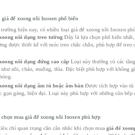
i giá để xoong nồi Inoxen phổ biến
ị trường hiện nay, có nhiều loại giá để xoong nồi Inoxen p
xoong nồi dạng treo tường
Đây là lựa chọn phổ biến nhất,
ờng được thiết kế với móc treo chắc chắn, phù hợp để treo 
.
xoong nồi dạng đứng cao cấp
Loại này thường có các tầng,
 như nồi, chảo, muỗng, thìa. Đặc biệt phù hợp với không gi
hóng.
xoong nồi dạng âm tủ hoặc âm bàn
Được tích hợp vào tủ 
c gọn gàng, hiện đại. Loại này phù hợp với những căn bếp có
í chọn mua giá để xoong nồi Inoxen phù hợp
tiêu chí quan trọng cần cân nhắc khi chọn mua
giá để xoon