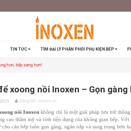
TIN TỨC
TÌM ĐẠI LÝ PHÂN PHỐI PHỤ KIỆN BẾP
P
àng hơn, bếp sang hơn!
để xoong nồi Inoxen – Gọn gàng 
/2025
Đăng bởi:
inoxen-vn
xoong nồi Inoxen
không chỉ là một giải pháp lưu trữ thôn
ng cao thẩm mỹ và tính tiện dụng của không gian bếp. Với th
ữ cho căn bếp luôn gọn gàng, ngăn nắp và sang trọng hơn ba