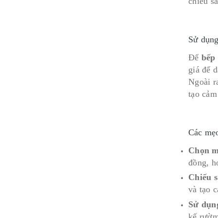
chiếu s
Sử dụng
Để
bếp
giá để 
Ngoài r
tạo cảm
Các mẹo
Chọn mà
đồng, h
Chiếu s
và tạo 
Sử dụng
kế rườm