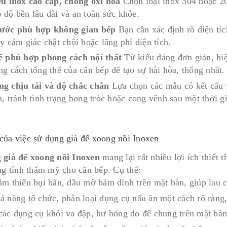
ệu inox cao cấp, chống oxi hóa
Chọn loại inox 304 hoặc 20
 độ bền lâu dài và an toàn sức khỏe.
hước phù hợp không gian bếp
Bạn cần xác định rõ diện tíc
y cảm giác chật chội hoặc lãng phí diện tích.
ế phù hợp phong cách nội thất
Từ kiểu dáng đơn giản, hi
ng cách tổng thể của căn bếp để tạo sự hài hòa, thống nhất.
g chịu tải và độ chắc chắn
Lựa chọn các mẫu có kết cấu v
n, tránh tình trạng bong tróc hoặc cong vênh sau một thời g
 của việc sử dụng giá để xoong nồi Inoxen
g
giá để xoong nồi Inoxen
mang lại rất nhiều lợi ích thiết 
ăng tính thẩm mỹ cho căn bếp. Cụ thể:
ảm thiểu bụi bẩn, dầu mỡ bám dính trên mặt bàn, giúp lau 
ả năng tổ chức, phân loại dụng cụ nấu ăn một cách rõ ràng, 
các dụng cụ khỏi va đập, hư hỏng do để chung trên mặt bàn