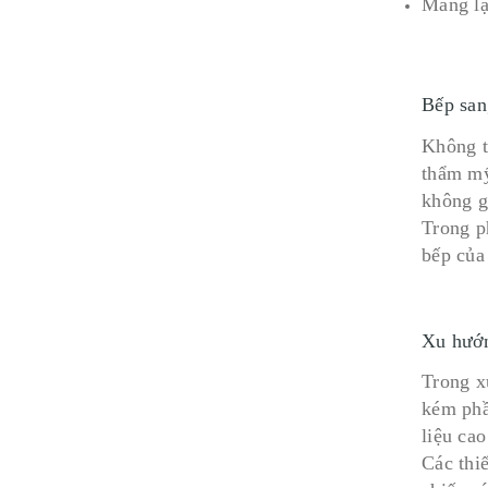
Mang lại
Bếp san
Không t
thẩm mỹ
không g
Trong p
bếp của
Xu hướn
Trong x
kém phầ
liệu cao
Các thi