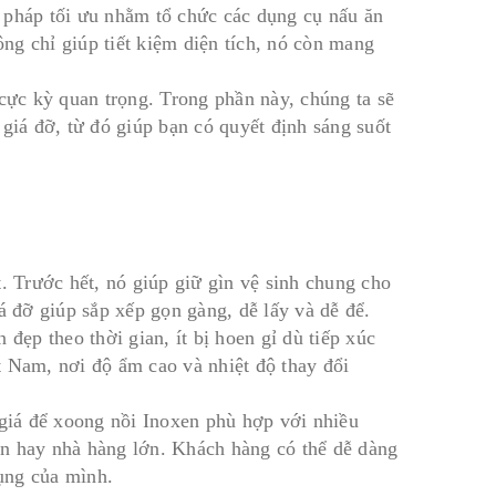
 pháp tối ưu nhằm tổ chức các dụng cụ nấu ăn
ng chỉ giúp tiết kiệm diện tích, nó còn mang
 cực kỳ quan trọng. Trong phần này, chúng ta sẽ
giá đỡ, từ đó giúp bạn có quyết định sáng suốt
t. Trước hết, nó giúp giữ gìn vệ sinh chung cho
á đỡ giúp sắp xếp gọn gàng, dễ lấy và dễ để.
đẹp theo thời gian, ít bị hoen gỉ dù tiếp xúc
t Nam, nơi độ ẩm cao và nhiệt độ thay đổi
 giá để xoong nồi Inoxen phù hợp với nhiều
ăn hay nhà hàng lớn. Khách hàng có thể dễ dàng
ụng của mình.