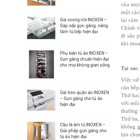
của mọi
một các
lại cảm
Giá xoong nồi INOXEN –
Sắp xếp gọn gàng, nâng
Chính v
tầm tủ bếp hiện đại
đi sâu 
khi mua
Phụ kiện tủ áo INOXEN –
Gọn gàng chuẩn hiện đại
cho mọi không gian sống
Tại sao
Việc sử
căn bếp
Giá treo quần áo INOXEN
Thứ hai,
– Gọn gàng cho tủ áo
với môi
hiện đại
thường 
Thứ ba,
Cầu là âm tủ INOXEN –
không g
Giải pháp gọn gàng cho
lựa chọ
tủ áo hiện đại