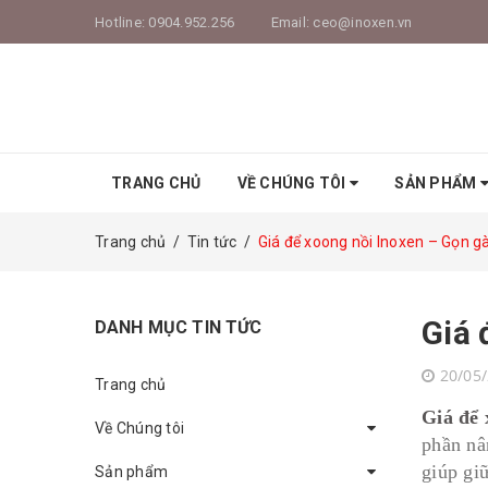
Hotline:
0904.952.256
Email:
ceo@inoxen.vn
TRANG CHỦ
VỀ CHÚNG TÔI
SẢN PHẨM
Trang chủ
/
Tin tức
/
Giá để xoong nồi Inoxen – Gọn g
Giá 
DANH MỤC TIN TỨC
20/05
Trang chủ
Giá để 
Về Chúng tôi
phần nâ
giúp gi
Sản phẩm