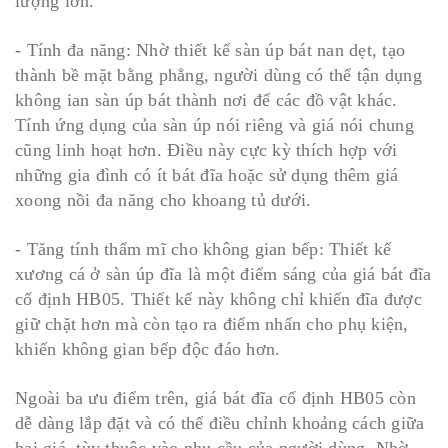
lượng lớn.
- Tính đa năng: Nhờ thiết kế sàn úp bát nan dẹt, tạo
thành bề mặt bằng phẳng, người dùng có thể tận dụng
không ian sàn úp bát thành nơi để các đồ vật khác.
Tính ứng dụng của sàn úp nói riêng và giá nói chung
cũng linh hoạt hơn. Điều này cực kỳ thích hợp với
những gia đình có ít bát đĩa hoặc sử dụng thêm giá
xoong nồi đa năng cho khoang tủ dưới.
- Tăng tính thẩm mĩ cho không gian bếp: Thiết kế
xương cá ở sàn úp đĩa là một điểm sáng của giá bát đĩa
cố định HB05. Thiết kế này không chỉ khiến đĩa được
giữ chặt hơn mà còn tạo ra điểm nhấn cho phụ kiện,
khiến không gian bếp độc đáo hơn.
Ngoài ba ưu điểm trên, giá bát đĩa cố định HB05 còn
dễ dàng lắp đặt và có thể điều chỉnh khoảng cách giữa
hai giá, tùy thuộc vào nhu cầu của người dùng. Nhờ