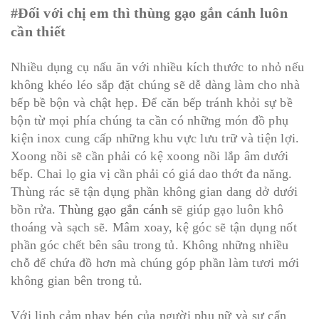
#Đối với chị em thì thùng gạo gắn cánh luôn
cần thiết
Nhiều dụng cụ nấu ăn với nhiều kích thước to nhỏ nếu
không khéo léo sắp đặt chúng sẽ dễ dàng làm cho nhà
bếp bề bộn và chật hẹp. Để căn bếp tránh khỏi sự bề
bộn từ mọi phía chúng ta cần có những món đồ phụ
kiện inox cung cấp những khu vực lưu trữ và tiện lợi.
Xoong nồi sẽ cần phải có kệ xoong nồi lắp âm dưới
bếp. Chai lọ gia vị cần phải có giá dao thớt đa năng.
Thùng rác sẽ tận dụng phần không gian dang dở dưới
bồn rửa.
Thùng gạo gắn cánh
sẽ giúp gạo luôn khô
thoáng và sạch sẽ. Mâm xoay, kệ góc sẽ tận dụng nốt
phần góc chết bên sâu trong tủ. Không những nhiều
chỗ để chứa đồ hơn mà chúng góp phần làm tươi mới
không gian bên trong tủ.
Với linh cảm nhạy bén của người phụ nữ và sự cẩn