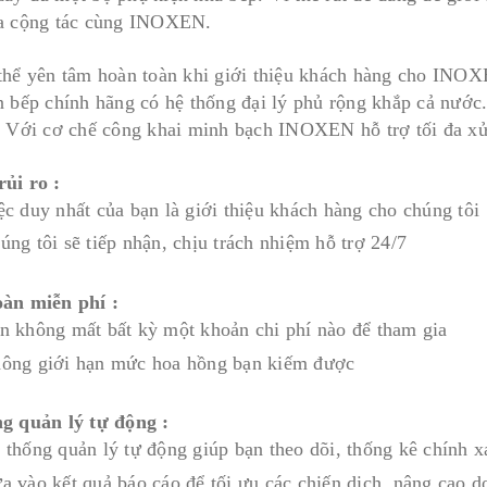
a cộng tác cùng INOXEN.
thể yên tâm hoàn toàn khi giới thiệu khách hàng cho IN
n bếp chính hãng có hệ thống đại lý phủ rộng khắp cả nước.
. Với cơ chế công khai minh bạch INOXEN hỗ trợ tối đa xử
ủi ro :
ệc duy nhất của bạn là giới thiệu khách hàng cho chúng tôi
úng tôi sẽ tiếp nhận, chịu trách nhiệm hỗ trợ 24/7
àn miễn phí :
n không mất bất kỳ một khoản chi phí nào để tham gia
ông giới hạn mức hoa hồng bạn kiếm được
g quản lý tự động :
 thống quản lý tự động giúp bạn theo dõi, thống kê chính xá
a vào kết quả báo cáo để tối ưu các chiến dịch, nâng cao d