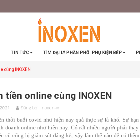
TIN TỨC
TÌM ĐẠI LÝ PHÂN PHỐI PHỤ KIỆN BẾP
P
ine cùng INOXEN
 tiền online cùng INOXEN
/2021
Đăng bởi:
inoxen-vn
n thời buổi covid như hiện nay quả thực sự là khó. Sự hạn c
nh doanh online như hiện nay. Có rất nhiều người phải thay 
ệc cũ cũng bị giảm sút đáng kể, vậy làm thế nào để có thê