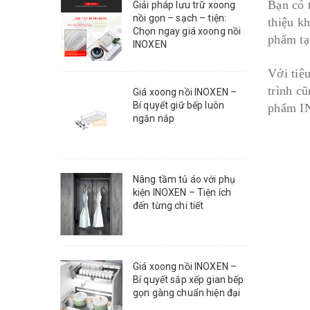
Bạn có t
Giải pháp lưu trữ xoong
nồi gọn – sạch – tiện:
thiệu k
Chọn ngay giá xoong nồi
phẩm tạ
INOXEN
Với tiê
trình cũ
Giá xoong nồi INOXEN –
Bí quyết giữ bếp luôn
phẩm IN
ngăn nắp
Nâng tầm tủ áo với phụ
kiện INOXEN – Tiện ích
đến từng chi tiết
Giá xoong nồi INOXEN –
Bí quyết sắp xếp gian bếp
gọn gàng chuẩn hiện đại