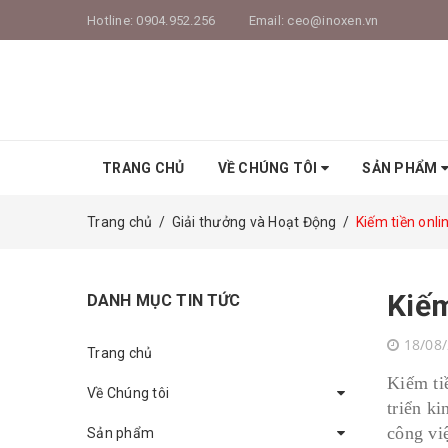
Hotline:
0904.952.256
Email:
ceo@inoxen.vn
TRANG CHỦ
VỀ CHÚNG TÔI
SẢN PHẨM
Trang chủ
/
Giải thưởng và Hoạt Động
/
Kiếm tiền onl
Kiếm
DANH MỤC TIN TỨC
18/08
Trang chủ
Kiếm tiề
Về Chúng tôi
triển ki
công vi
Sản phẩm