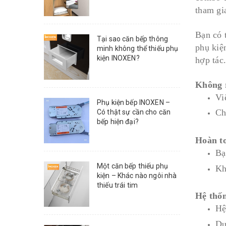
tham gi
Bạn có 
Tại sao căn bếp thông
phụ kiệ
minh không thể thiếu phụ
kiện INOXEN?
hợp tác
Không r
Vi
Phụ kiện bếp INOXEN –
Ch
Có thật sự cần cho căn
bếp hiện đại?
Hoàn to
Bạ
Một căn bếp thiếu phụ
Kh
kiện – Khác nào ngôi nhà
thiếu trái tim
Hệ thốn
Hệ
Dự