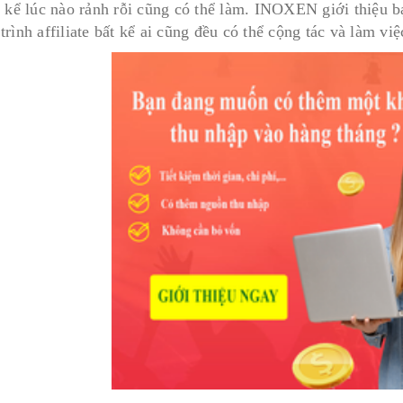
t kể lúc nào rảnh rỗi cũng có thể làm. INOXEN giới thiệu 
rình affiliate bất kể ai cũng đều có thể cộng tác và làm việ