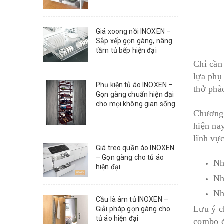
Giá xoong nồi INOXEN –
Sắp xếp gọn gàng, nâng
tầm tủ bếp hiện đại
Chỉ cần 
lựa phụ
Phụ kiện tủ áo INOXEN –
thở phà
Gọn gàng chuẩn hiện đại
cho mọi không gian sống
Chương 
hiện na
lĩnh vự
Giá treo quần áo INOXEN
– Gọn gàng cho tủ áo
Nh
hiện đại
Nh
Nh
Cầu là âm tủ INOXEN –
Lưu ý c
Giải pháp gọn gàng cho
tủ áo hiện đại
combo đ