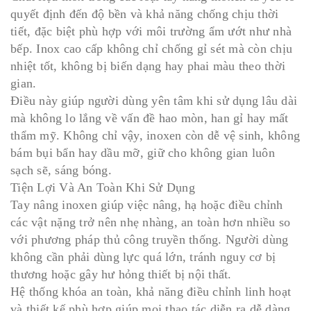
quyết định đến độ bền và khả năng chống chịu thời
tiết, đặc biệt phù hợp với môi trường ẩm ướt như nhà
bếp. Inox cao cấp không chỉ chống gỉ sét mà còn chịu
nhiệt tốt, không bị biến dạng hay phai màu theo thời
gian.
Điều này giúp người dùng yên tâm khi sử dụng lâu dài
mà không lo lắng về vấn đề hao mòn, han gỉ hay mất
thẩm mỹ. Không chỉ vậy, inoxen còn dễ vệ sinh, không
bám bụi bẩn hay dầu mỡ, giữ cho không gian luôn
sạch sẽ, sáng bóng.
Tiện Lợi Và An Toàn Khi Sử Dụng
Tay nâng inoxen giúp việc nâng, hạ hoặc điều chỉnh
các vật nặng trở nên nhẹ nhàng, an toàn hơn nhiều so
với phương pháp thủ công truyền thống. Người dùng
không cần phải dùng lực quá lớn, tránh nguy cơ bị
thương hoặc gây hư hỏng thiết bị nội thất.
Hệ thống khóa an toàn, khả năng điều chỉnh linh hoạt
và thiết kế phù hợp giúp mọi thao tác diễn ra dễ dàng,