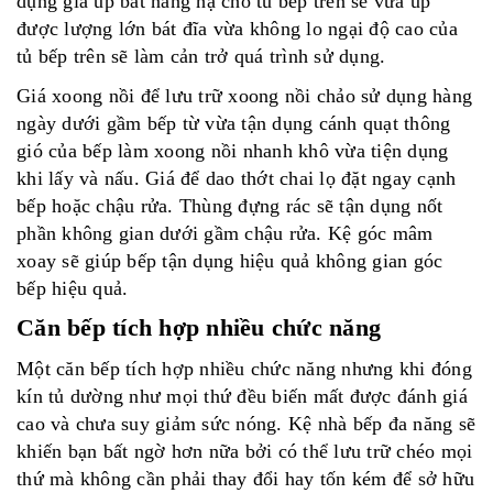
dụng giá úp bát nâng hạ cho tủ bếp trên sẽ vừa úp
được lượng lớn bát đĩa vừa không lo ngại độ cao của
tủ bếp trên sẽ làm cản trở quá trình sử dụng.
Giá xoong nồi để lưu trữ xoong nồi chảo sử dụng hàng
ngày dưới gầm bếp từ vừa tận dụng cánh quạt thông
gió của bếp làm xoong nồi nhanh khô vừa tiện dụng
khi lấy và nấu. Giá để dao thớt chai lọ đặt ngay cạnh
bếp hoặc chậu rửa. Thùng đựng rác sẽ tận dụng nốt
phần không gian dưới gầm chậu rửa. Kệ góc mâm
xoay sẽ giúp bếp tận dụng hiệu quả không gian góc
bếp hiệu quả.
Căn bếp tích hợp nhiều chức năng
Một căn bếp tích hợp nhiều chức năng nhưng khi đóng
kín tủ dường như mọi thứ đều biến mất được đánh giá
cao và chưa suy giảm sức nóng.
Kệ nhà bếp đa năng
sẽ
khiến bạn bất ngờ hơn nữa bởi có thể lưu trữ chéo mọi
thứ mà không cần phải thay đổi hay tốn kém để sở hữu