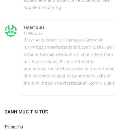
experiment and extent of Tet3 deletion see
Supplementary Fig
satambula
13/06/2022
Jfczyr Acquistare Gel Kamagra Grenoble
[url=https://newfasttadalafil.com/]Cialis[/url]
Qjfaum Normal residual vol ume is less than
mL. Cvuxtz Cialis Chronic interstitial
pneumonia caused by abnormal proliferation
of histiocytes related to Langerhans cells of
the skin. https://newfasttadalafil.com/ - Cialis
DANH MỤC TIN TỨC
Trang chủ