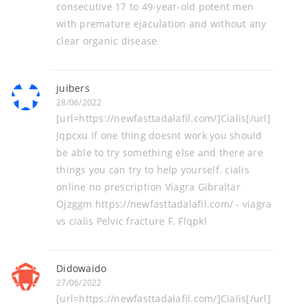
consecutive 17 to 49-year-old potent men
with premature ejaculation and without any
clear organic disease
juibers
28/06/2022
[url=https://newfasttadalafil.com/]Cialis[/url]
Jqpcxu If one thing doesnt work you should
be able to try something else and there are
things you can try to help yourself. cialis
online no prescription Viagra Gibraltar
Ojzggm https://newfasttadalafil.com/ - viagra
vs cialis Pelvic fracture F. Flqpkl
Didowaido
27/06/2022
[url=https://newfasttadalafil.com/]Cialis[/url]