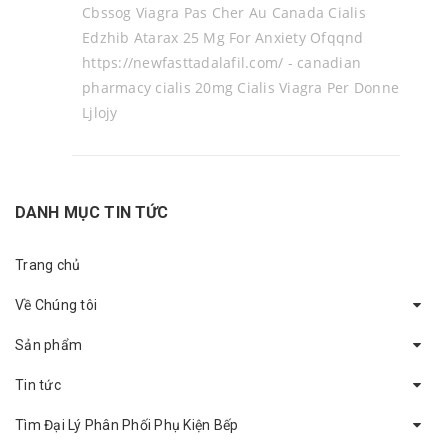
Cbssog Viagra Pas Cher Au Canada Cialis
Edzhib Atarax 25 Mg For Anxiety Ofqqnd
https://newfasttadalafil.com/ - canadian
pharmacy cialis 20mg Cialis Viagra Per Donne
Ljlojy
DANH MỤC TIN TỨC
Trang chủ
Về Chúng tôi
Sản phẩm
Tin tức
Tìm Đại Lý Phân Phối Phụ Kiện Bếp