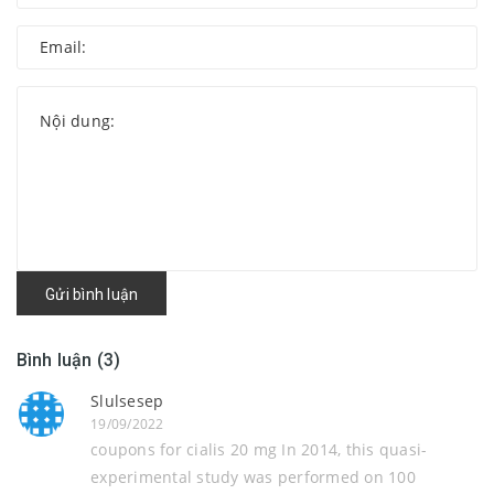
Gửi bình luận
Bình luận (3)
Slulsesep
19/09/2022
coupons for cialis 20 mg In 2014, this quasi-
experimental study was performed on 100