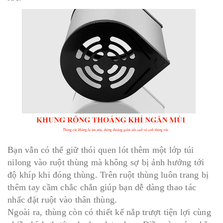
Bạn vẫn có thể giữ thói quen lót thêm một lớp túi
nilong vào ruột thùng mà không sợ bị ảnh hưởng tới
độ khíp khi đóng thùng. Trên ruột thùng luôn trang bị
thêm tay cầm chắc chắn giúp bạn dễ dàng thao tác
nhấc đặt ruột vào thân thùng.
Ngoài ra, thùng còn có thiết kế nắp trượt tiện lợi cùng