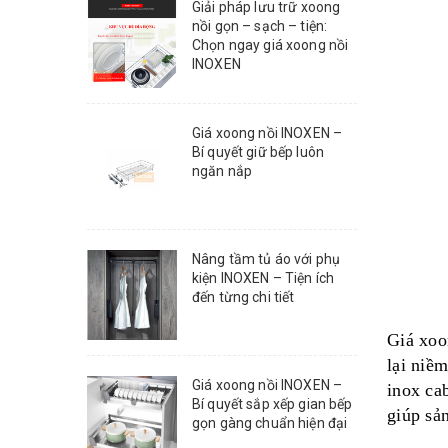
Giải pháp lưu trữ xoong
nồi gọn – sạch – tiện:
Chọn ngay giá xoong nồi
INOXEN
Giá xoong nồi INOXEN –
Bí quyết giữ bếp luôn
ngăn nắp
Nâng tầm tủ áo với phụ
kiện INOXEN – Tiện ích
đến từng chi tiết
Giá xoon
lại niề
Giá xoong nồi INOXEN –
inox cab
Bí quyết sắp xếp gian bếp
giúp sản
gọn gàng chuẩn hiện đại