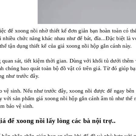
ệc để xoong nồi nhờ thiết kế đơn giản bạn hoàn toàn có thê
i nhiều chức năng khác nhau như để bát, đĩa...Đặc biệt là vơ
 thể tận dụng thiết kế của giá xoong nồi hộp gắn cánh này.
 quan sát, tiết kiệm thời gian. Dùng với khối tủ dưới thêm v
h chóng bao quát toàn bộ đồ vật có trên giá. Từ đó giúp bạn
ng như trước đây.
 vệ sinh. Nếu như trước đây, xoong nồi được để ngay bên ngoa
 với sản phẩm
giá xoong nồi hộp
gắn cánh âm tủ như thế n
àm bảo vệ sinh.
á để xoong nồi lấy lòng các bà nội trợ..
́ hộp chắc chắn giúp bạn an tâm khi để đồ và phù hợp với 