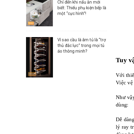
Chỉ đến khi nấu ăn mới
biết: Thiếu phụ kiện bếp là
một “cực hình”!
Vì sao cầu là âm tủ là “trợ
thủ đắc lực” trong mọi tủ
áo thông minh?
Tuy vậ
Với th
Việc vệ
Như vậy
dùng:
Dễ dàng
lý ray t