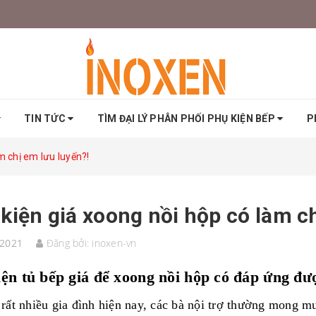
TIN TỨC
TÌM ĐẠI LÝ PHÂN PHỐI PHỤ KIỆN BẾP
P
m chị em lưu luyến?!
kiện giá xoong nồi hộp có làm c
/2021
Đăng bởi:
inoxen-vn
ện tủ bếp giá để xoong nồi hộp có đáp ứng đư
 rất nhiều gia đình hiện nay, các bà nội trợ thường mong mu