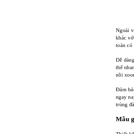
Ngoài vi
khác vớ
toàn có
Dễ dàng
thể nhan
nồi xoo
Đảm bảo
ngay nay
trùng đ
Mẫu gi
Thiết kê