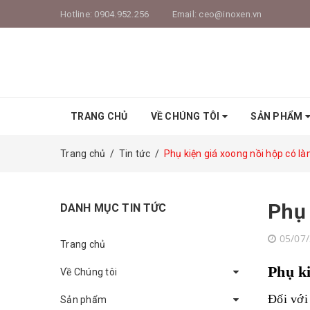
Hotline:
0904.952.256
Email:
ceo@inoxen.vn
TRANG CHỦ
VỀ CHÚNG TÔI
SẢN PHẨM
Trang chủ
/
Tin tức
/
Phụ kiện giá xoong nồi hộp có là
Phụ 
DANH MỤC TIN TỨC
05/07
Trang chủ
Phụ ki
Về Chúng tôi
Đối với
Sản phẩm