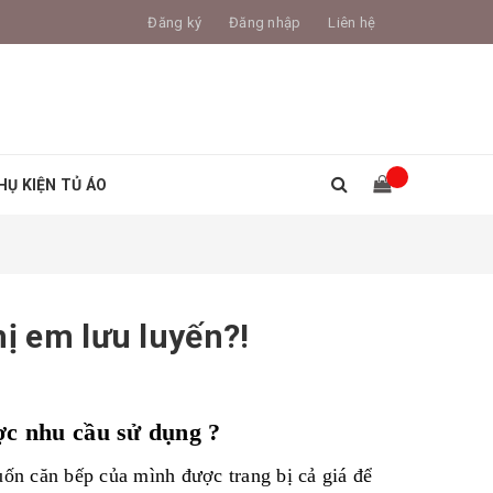
Đăng ký
Đăng nhập
Liên hệ
HỤ KIỆN TỦ ÁO
hị em lưu luyến?!
ợc nhu cầu sử dụng ?
ốn căn bếp của mình được trang bị cả giá để