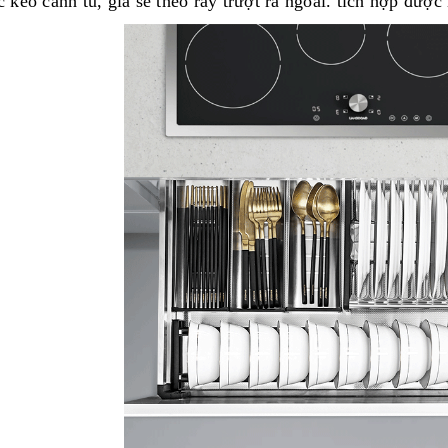
c kéo cánh tủ, giá sẽ theo ray trượt ra ngoài. tích hợp đượ