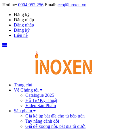
Hotline:
0904.952.256
Email:
ceo@inoxen.vn
Đăng ký
Đăng nhập
Đăng nhập
Đăng ký
Liên hệ
Trang chủ
Về Chúng tôi
Catalogue 2025
Hỗ Trợ Kỹ Thuật
Video Sản Phẩm
Sản phẩm
Giá kệ úp bát đĩa cho tủ bếp trên
Tay nâng cánh đôi
Giá để xoong nồi, bát đĩa tủ dưới