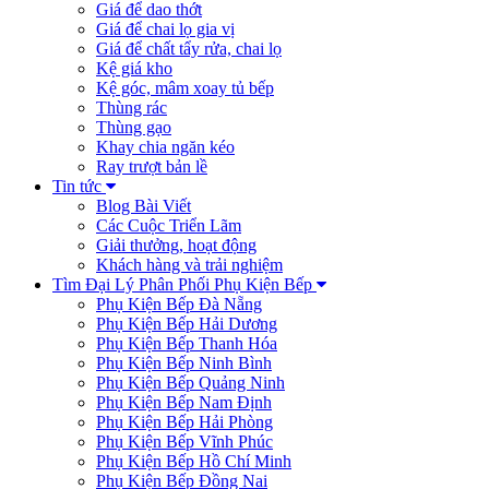
Giá để dao thớt
Giá để chai lọ gia vị
Giá để chất tẩy rửa, chai lọ
Kệ giá kho
Kệ góc, mâm xoay tủ bếp
Thùng rác
Thùng gạo
Khay chia ngăn kéo
Ray trượt bản lề
Tin tức
Blog Bài Viết
Các Cuộc Triển Lãm
Giải thưởng, hoạt động
Khách hàng và trải nghiệm
Tìm Đại Lý Phân Phối Phụ Kiện Bếp
Phụ Kiện Bếp Đà Nẵng
Phụ Kiện Bếp Hải Dương
Phụ Kiện Bếp Thanh Hóa
Phụ Kiện Bếp Ninh Bình
Phụ Kiện Bếp Quảng Ninh
Phụ Kiện Bếp Nam Định
Phụ Kiện Bếp Hải Phòng
Phụ Kiện Bếp Vĩnh Phúc
Phụ Kiện Bếp Hồ Chí Minh
Phụ Kiện Bếp Đồng Nai