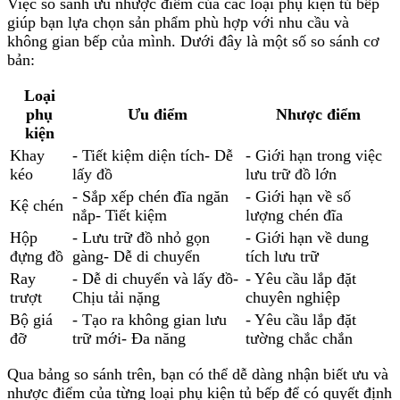
Việc so sánh ưu nhược điểm của các loại phụ kiện tủ bếp
giúp bạn lựa chọn sản phẩm phù hợp với nhu cầu và
không gian bếp của mình. Dưới đây là một số so sánh cơ
bản:
Loại
phụ
Ưu điểm
Nhược điểm
kiện
Khay
- Tiết kiệm diện tích- Dễ
- Giới hạn trong việc
kéo
lấy đồ
lưu trữ đồ lớn
- Sắp xếp chén đĩa ngăn
- Giới hạn về số
Kệ chén
nắp- Tiết kiệm
lượng chén đĩa
Hộp
- Lưu trữ đồ nhỏ gọn
- Giới hạn về dung
đựng đồ
gàng- Dễ di chuyển
tích lưu trữ
Ray
- Dễ di chuyển và lấy đồ-
- Yêu cầu lắp đặt
trượt
Chịu tải nặng
chuyên nghiệp
Bộ giá
- Tạo ra không gian lưu
- Yêu cầu lắp đặt
đỡ
trữ mới- Đa năng
tường chắc chắn
Qua bảng so sánh trên, bạn có thể dễ dàng nhận biết ưu và
nhược điểm của từng loại phụ kiện tủ bếp để có quyết định