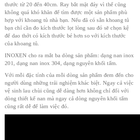
thước từ 20 đến 40cm. Ray bắt mặt đáy vì thế cũng
không quá khó khăn để tìm được một sản phẩm phù
hợp với khoang tủ nhà bạn. Nếu đã có sẵn khoang tủ
bạn chỉ cần đo kích thước lọt lòng sau đó sẽ chọn kệ
để dao thớt có kích thước bé hơn so với kích thước
của khoang tủ.
INOXEN cho ra mắt ba dòng sản phẩm: dạng nan inox
201, dạng nan inox 304, dạng nguyên khối tấm.
Với mỗi đặc tính của mỗi dòng sản phẩm đem đến cho
người dùng những trải nghiệm khác biệt. Ngay cả việc
vệ sinh lau chùi cũng dễ dàng hơn không chỉ đối với
dòng thiết kế nan mà ngay cả dòng nguyên khối tấm
cũng rất dễ để làm việc đó.