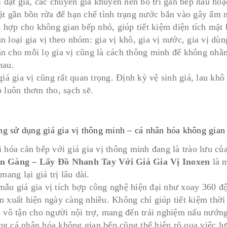
rí đặt giá, các chuyên gia khuyên nên bố trí gần bếp nấu ho
ặt gần bồn rửa để hạn chế tình trạng nước bắn vào gây ẩm m
h hợp cho không gian bếp nhỏ, giúp tiết kiệm diện tích mặt 
n loại gia vị theo nhóm: gia vị khô, gia vị nước, gia vị 
n cho mỗi lọ gia vị cũng là cách thông minh để không nhầm
hau.
giá gia vị cũng rất quan trọng. Định kỳ vệ sinh giá, lau khô 
p luôn thơm tho, sạch sẽ.
g sử dụng giá gia vị thông minh – cá nhân hóa không gian
 hóa căn bếp với giá gia vị thông minh đang là trào lưu của
n Gàng – Lấy Đồ Nhanh Tay Với Giá Gia Vị Inoxen
là m
 mang lại giá trị lâu dài.
ẫu giá gia vị tích hợp công nghệ hiện đại như xoay 360 đ
n xuất hiện ngày càng nhiều. Không chỉ giúp tiết kiệm thời
o vô tận cho người nội trợ, mang đến trải nghiệm nấu nướng
g cá nhân hóa không gian bếp cũng thể hiện rõ qua việc lự