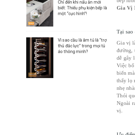
bếp luô
Chỉ đến khi nấu ăn mới
Gia Vị 
biết: Thiếu phụ kiện bếp là
một “cực hình”!
Tại sao
Vì sao cầu là âm tủ là “trợ
Gia vị l
thủ đắc lực” trong mọi tủ
đường, 
áo thông minh?
dễ gây 
Việc bố
biến mà
thấy lọ
nhẹ nhà
Thói qu
Ngoài r
vị.
Ưu điểm