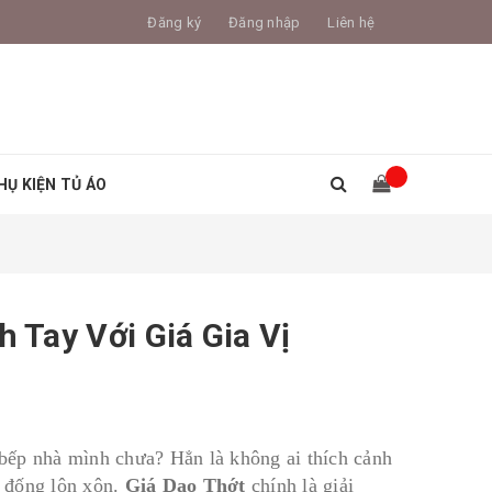
Đăng ký
Đăng nhập
Liên hệ
HỤ KIỆN TỦ ÁO
 Tay Với Giá Gia Vị
n bếp nhà mình chưa? Hẳn là không ai thích cảnh
t đống lộn xộn.
Giá Dao Thớt
chính là giải