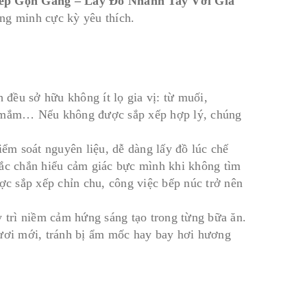
Xếp Gọn Gàng – Lấy Đồ Nhanh Tay Với Giá
ng minh cực kỳ yêu thích.
 đều sở hữu không ít lọ gia vị: từ muối,
ớc mắm… Nếu không được sắp xếp hợp lý, chúng
iểm soát nguyên liệu, dễ dàng lấy đồ lúc chế
hắc chắn hiểu cảm giác bực mình khi không tìm
c sắp xếp chỉn chu, công việc bếp núc trở nên
y trì niềm cảm hứng sáng tạo trong từng bữa ăn.
tươi mới, tránh bị ẩm mốc hay bay hơi hương