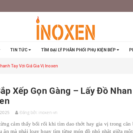
TIN TỨC
TÌM ĐẠI LÝ PHÂN PHỐI PHỤ KIỆN BẾP
P
anh Tay Với Giá Gia Vị Inoxen
ắp Xếp Gọn Gàng – Lấy Đồ Nhanh
xen
/2025
Đăng bởi:
inoxen-vn
từng cảm thấy bối rối khi tìm dao thớt hay gia vị trong că
u ăn mà phải loay hoay tìm từng món đồ nhỏ nhặt giữa mộ