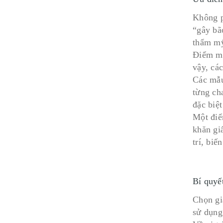
Không p
“gây bã
thẩm mỹ
Điểm mạ
vậy, cá
Các mẫu
từng ch
đặc biệ
Một điể
khăn giấ
trí, bi
Bí quyết
Chọn gi
sử dụng