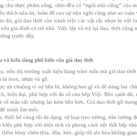
êng cho thực phẩm sống, chín đều có “ngôi nhà riêng” của 
êu thích nấu ăn, luôn đề cao sự tiện nghi cũng như an toàn 
o đó, giá dao thớt còn tránh việc các vật sắc nhọn bị vứt l
 nếu gia đình có trẻ nhỏ. Việc lấy và trả lại dao, thớt cũn
thống trước đây.
u và kiểu dáng phổ biến của giá dao thớt
y, trên thị trường xuất hiện hàng trăm mẫu mã giá dao thớt
 là inox, nhựa và gỗ.
ợc ưa chuộng vì sự bền bỉ, không han gỉ và dễ dàng lau chù
ch, hiện đại, phù hợp với đa số căn bếp Việt. Bên cạnh đó, 
ạt về màu sắc nhưng lại kém bền hơn. Giá dao thớt gỗ mang
 để tránh ẩm mốc.
, thiết kế cũng rất đa dạng: từ loại treo tường, dán tường 
n kiểu phù hợp với diện tích và phong cách nội thất bếp nh
 thêm khay chứa thìa, đũa, kéo, giúp tối ưu hóa không gian