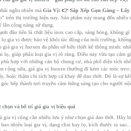
hải ngẫu nhiên mà
Gia Vị: 👉 Sắp Xếp Gọn Gàng – Lấy
o” trên thị trường hiện nay. Sản phẩm này mang đến nhiều 
 lẫn công năng sử dụng.
nh đầu tiên là chất liệu inox cao cấp, sáng bóng, không gỉ
c lọ gia vị được bảo vệ khỏi tác động của môi trường, khôn
 giá gia vị Inoxen đa phần sở hữu thiết kế thông minh: nhi
ai lọ, giúp phân loại gia vị rõ ràng. Điều này vừa tạo cảm 
t phù hợp với những căn hộ chung cư, nhà phố diện tích nhỏ
m cộng nữa, giá gia vị Inoxen thường đi kèm các móc treo 
y, hoặc thậm chí tích hợp cả khay để dao thớt. Đó là sự kế
ến góc bếp thành nơi truyền cảm hứng sáng tạo cho người nội
 chọn và bố trí giá gia vị hiệu quả
á gia vị cũng cần nhiều lưu ý như chọn giá dao thớt. Hãy b
 bao nhiêu loại gia vị, dạng chai hay lọ, kích thước ra sao