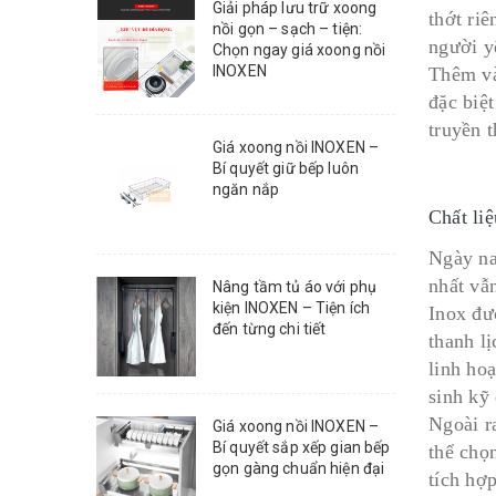
Giải pháp lưu trữ xoong
thớt ri
nồi gọn – sạch – tiện:
người y
Chọn ngay giá xoong nồi
INOXEN
Thêm và
đặc biệt
truyền 
Giá xoong nồi INOXEN –
Bí quyết giữ bếp luôn
ngăn nắp
Chất liệ
Ngày na
nhất vẫn
Nâng tầm tủ áo với phụ
kiện INOXEN – Tiện ích
Inox đư
đến từng chi tiết
thanh lị
linh ho
sinh kỹ
Ngoài ra
Giá xoong nồi INOXEN –
Bí quyết sắp xếp gian bếp
thể chọ
gọn gàng chuẩn hiện đại
tích hợp