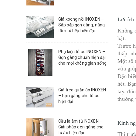
Lợi ích
Giá xoong nồi INOXEN –
Sắp xếp gọn gàng, nâng
Không c
tầm tủ bếp hiện đại
bật.
Trước h
Phụ kiện tủ áo INOXEN –
thấp, nh
Gọn gàng chuẩn hiện đại
Một số 
cho mọi không gian sống
vừa giú
Đặc biệ
hết. Bạ
Giá treo quần áo INOXEN
tay, đún
– Gọn gàng cho tủ áo
thường 
hiện đại
Cầu là âm tủ INOXEN –
Kinh ng
Giải pháp gọn gàng cho
tủ áo hiện đại
Thị trư