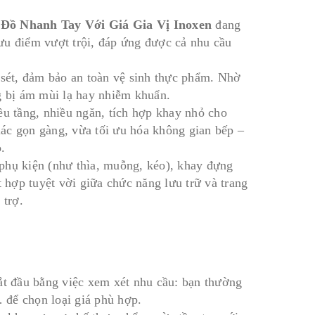
 Đồ Nhanh Tay Với Giá Gia Vị Inoxen
đang
ưu điểm vượt trội, đáp ứng được cả nhu cầu
 sét, đảm bảo an toàn vệ sinh thực phẩm. Nhờ
g bị ám mùi lạ hay nhiễm khuẩn.
ều tầng, nhiều ngăn, tích hợp khay nhỏ cho
giác gọn gàng, vừa tối ưu hóa không gian bếp –
.
phụ kiện (như thìa, muỗng, kéo), khay đựng
t hợp tuyệt vời giữa chức năng lưu trữ và trang
 trợ.
ắt đầu bằng việc xem xét nhu cầu: bạn thường
… để chọn loại giá phù hợp.