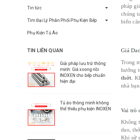
pháp gi
Tin tức
chúng ta
Tìm Đại Lý Phân Phối Phụ Kiện Bếp
biến că
Phụ Kiện Tủ Áo
Giá Dao
TIN LIÊN QUAN
Trong m
Giải pháp lưu trữ thông
minh: Giá xoong nồi
hưởng t
INOXEN cho bếp chuẩn
thớt
. K
hiện đại
nhà bạn
Tủ áo thông minh không
thể thiếu phụ kiện INOXEN
Vai trò 
Không t
dao, th
Khi sử 