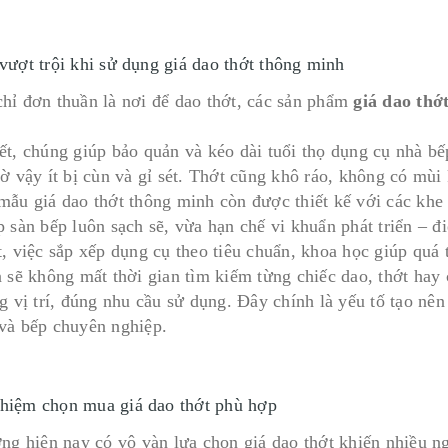
 vượt trội khi sử dụng giá dao thớt thông minh
hỉ đơn thuần là nơi để dao thớt, các sản phẩm
giá dao thớ
ết, chúng giúp bảo quản và kéo dài tuổi thọ dụng cụ nhà bế
ờ vậy ít bị cùn và gỉ sét. Thớt cũng khô ráo, không có mùi
mẫu giá dao thớt thông minh còn được thiết kế với các khe
p sàn bếp luôn sạch sẽ, vừa hạn chế vi khuẩn phát triển – đ
t, việc sắp xếp dụng cụ theo tiêu chuẩn, khoa học giúp quá 
n sẽ không mất thời gian tìm kiếm từng chiếc dao, thớt hay
g vị trí, đúng nhu cầu sử dụng. Đây chính là yếu tố tạo nên
và bếp chuyên nghiệp.
hiệm chọn mua giá dao thớt phù hợp
ờng hiện nay có vô vàn lựa chọn giá dao thớt khiến nhiều 