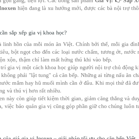
n gọn gàng, tiện lợi. Các dòng sản phẩm
Gia Vị: 👉 Sắp 
Inoxen
hiện đang là xu hướng mới, được các bà nội trợ thô
 cần sắp xếp gia vị khoa học?
à linh hồn của mỗi món ăn Việt. Chính bởi thế, mỗi gia đình
tiêu, bột ngọt cho đến các loại nước chấm, tương ớt, nư
lộn xộn, thậm chí làm mất hứng thú khi vào bếp.
 trí gia vị một cách khoa học giúp người nội trợ chủ động k
 không phải "lật tung" cả căn bếp. Những ai từng nấu ăn c
 nước mắm hay hũ muối mình cần ở đâu. Khi mọi thứ đã đượ
ng và thú vị hơn rất nhiều.
en này còn giúp tiết kiệm thời gian, giảm căng thẳng và du
a, việc bảo quản gia vị cũng góp phần giữ cho chúng luôn 
 của giá gia vị Inoxen – giải pháp tối ưu cho căn bếp Việt