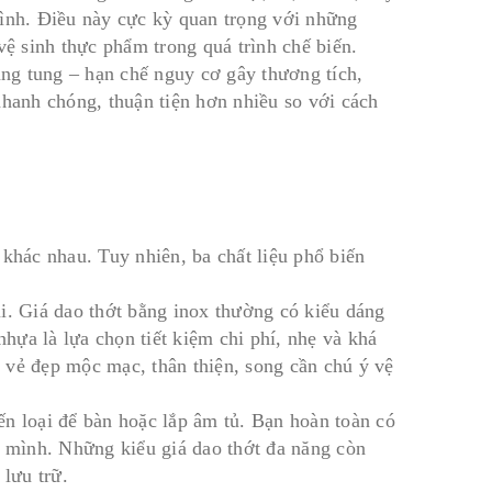
mình. Điều này cực kỳ quan trọng với những
vệ sinh thực phẩm trong quá trình chế biến.
ung tung – hạn chế nguy cơ gây thương tích,
g nhanh chóng, thuận tiện hơn nhiều so với cách
 khác nhau. Tuy nhiên, ba chất liệu phổ biến
i. Giá dao thớt bằng inox thường có kiểu dáng
nhựa là lựa chọn tiết kiệm chi phí, nhẹ và khá
 vẻ đẹp mộc mạc, thân thiện, song cần chú ý vệ
đến loại để bàn hoặc lắp âm tủ. Bạn hoàn toàn có
à mình. Những kiểu giá dao thớt đa năng còn
 lưu trữ.