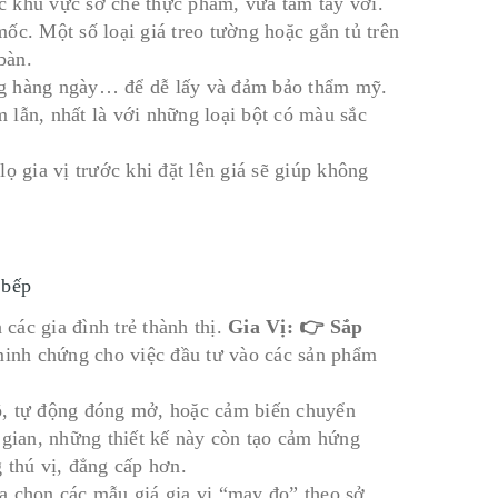
ặc khu vực sơ chế thực phẩm, vừa tầm tay với.
ốc. Một số loại giá treo tường hoặc gắn tủ trên
bàn.
dùng hàng ngày… để dễ lấy và đảm bảo thẩm mỹ.
 lẫn, nhất là với những loại bột có màu sắc
lọ gia vị trước khi đặt lên giá sẽ giúp không
 bếp
 các gia đình trẻ thành thị.
Gia Vị: 👉 Sắp
inh chứng cho việc đầu tư vào các sản phẩm
ộ, tự động đóng mở, hoặc cảm biến chuyển
 gian, những thiết kế này còn tạo cảm hứng
 thú vị, đẳng cấp hơn.
a chọn các mẫu giá gia vị “may đo” theo sở