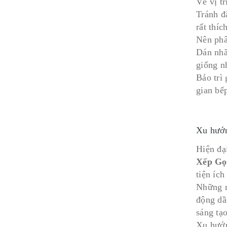
Về vị t
Tránh đ
rất thíc
Nên phâ
Dán nhã
giống n
Bảo trì 
gian bế
Xu hướn
Hiện đại
Xếp Gọ
tiện ích
Những m
động dầ
sáng tạ
Xu hướn