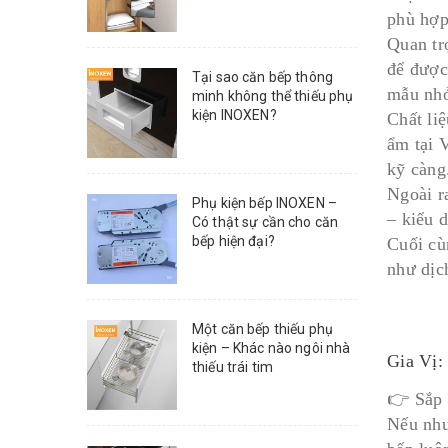
phù hợp
Quan tr
để được
Tại sao căn bếp thông
mẫu nhỏ
minh không thể thiếu phụ
kiện INOXEN?
Chất liệ
ẩm tại 
kỹ càng
Ngoài r
Phụ kiện bếp INOXEN –
– kiểu d
Có thật sự cần cho căn
bếp hiện đại?
Cuối cù
như dịc
Một căn bếp thiếu phụ
kiện – Khác nào ngôi nhà
Gia Vị:
thiếu trái tim
👉 Sắp 
Nếu như 