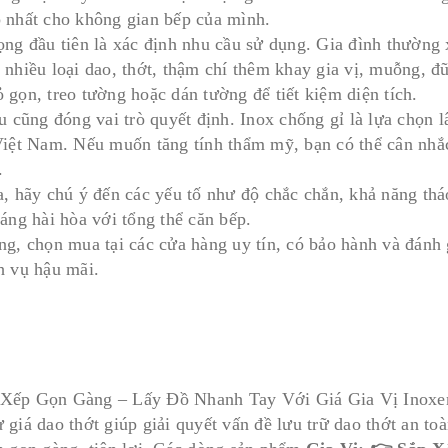
 nhất cho không gian bếp của mình.
ọng đầu tiên là xác định nhu cầu sử dụng. Gia đình thường 
 nhiều loại dao, thớt, thậm chí thêm khay gia vị, muỗng, đ
 gọn, treo tường hoặc dán tường để tiết kiệm diện tích.
u cũng đóng vai trò quyết định. Inox chống gỉ là lựa chọn l
Việt Nam. Nếu muốn tăng tính thẩm mỹ, bạn có thể cân nhắc
.
a, hãy chú ý đến các yếu tố như độ chắc chắn, khả năng tháo
áng hài hòa với tổng thể căn bếp.
ng, chọn mua tại các cửa hàng uy tín, có bảo hành và đánh 
h vụ hậu mãi.
Xếp Gọn Gàng – Lấy Đồ Nhanh Tay Với Giá Gia Vị Inoxe
giá dao thớt giúp giải quyết vấn đề lưu trữ dao thớt an toàn 