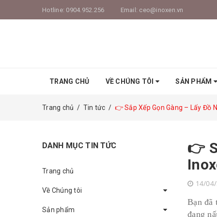
Hotline:
0904.952.256
Email:
ceo@inoxen.vn
TRANG CHỦ
VỀ CHÚNG TÔI
SẢN PHẨM
Trang chủ
/
Tin tức
/
👉 Sắp Xếp Gọn Gàng – Lấy Đồ Nh
👉 S
DANH MỤC TIN TỨC
Ino
Trang chủ
14/04
Về Chúng tôi
Bạn đã 
Sản phẩm
đang nấ