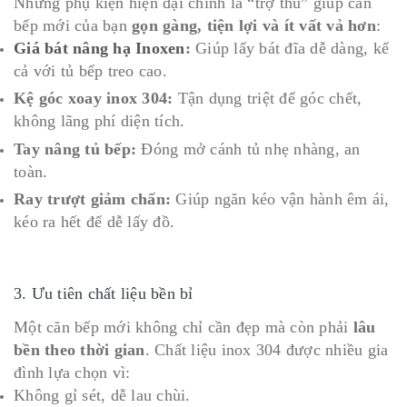
Những phụ kiện hiện đại chính là “trợ thủ” giúp căn
bếp mới của bạn
gọn gàng, tiện lợi và ít vất vả hơn
:
Giá bát nâng hạ Inoxen
:
Giúp lấy bát đĩa dễ dàng, kể
cả với tủ bếp treo cao.
Kệ góc xoay inox 304:
Tận dụng triệt để góc chết,
không lãng phí diện tích.
Tay nâng tủ bếp:
Đóng mở cánh tủ nhẹ nhàng, an
toàn.
Ray trượt giảm chấn:
Giúp ngăn kéo vận hành êm ái,
kéo ra hết để dễ lấy đồ.
3. Ưu tiên chất liệu bền bỉ
Một căn bếp mới không chỉ cần đẹp mà còn phải
lâu
bền theo thời gian
. Chất liệu inox 304 được nhiều gia
đình lựa chọn vì:
Không gỉ sét, dễ lau chùi.