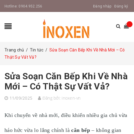
Hotline:
0904.952.256
Đăng nhập
Đăng ký
Trang chủ
/
Tin tức
/
Sửa Soạn Căn Bếp Khi Về Nhà Mới – Có
Thật Sự Vất Vả?
Sửa Soạn Căn Bếp Khi Về Nhà
Mới – Có Thật Sự Vất Vả?
11/09/2025
Đăng bởi:
inoxen-vn
Khi chuyển về nhà mới, điều khiến nhiều gia chủ vừa
háo hức vừa lo lắng chính là
căn bếp
– không gian