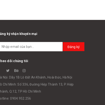
ăng ký nhận khuyến mại
Đăng ký
heo dõi chúng tôi
à Nội: Dãy 1B Lô Đất An Khánh, Hoài Đức, Hà Nội
ồ Chí Minh: Số 336, Đường Hiệp Thành 13, P. Hiệp
hành, Q.12, TP Hồ Chí Minh
otline: 0904.952.256