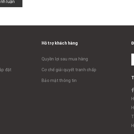
ình luận
Hỗ trợ khách hàng
Đ
Quyền lợi sau mua hàng
ắp đặt
Cơ chế giải quyết tranh chấp
T
Bảo mật thông tin
H
H
T
H