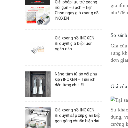
Giải pháp lưu trữ xoong
gia đìn
nồi gọn – sạch – tiện:
như đèn
Chọn ngay giá xoong nồi
INOXEN
So sánh
Giá xoong nồi INOXEN –
Bí quyết giữ bếp luôn
Giá của
ngăn nắp
sung kh
đơn giả
Nâng tầm tủ áo với phụ
kiện INOXEN – Tiện ích
đến từng chi tiết
Giá của
Sự khác
Giá xoong nồi INOXEN –
Bí quyết sắp xếp gian bếp
dụng, v
gọn gàng chuẩn hiện đại
cường k