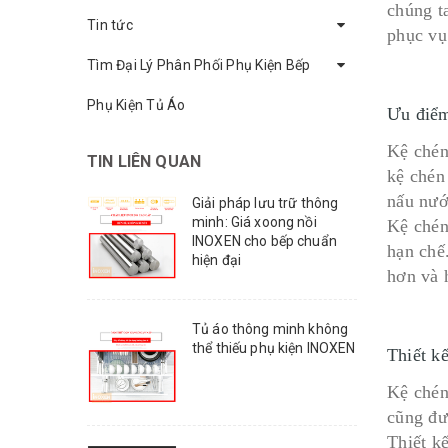
chúng t
Tin tức
phục vụ
Tìm Đại Lý Phân Phối Phụ Kiện Bếp
Phụ Kiện Tủ Áo
Ưu điểm
Kệ chén
TIN LIÊN QUAN
kệ chén
nấu nướ
Giải pháp lưu trữ thông
minh: Giá xoong nồi
Kệ chén
INOXEN cho bếp chuẩn
hạn chế
hiện đại
hơn và 
Tủ áo thông minh không
thể thiếu phụ kiện INOXEN
Thiết kế
Kệ chén
cũng đư
Thiết k