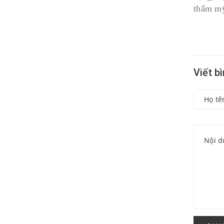
thẩm mỹ
Viết b