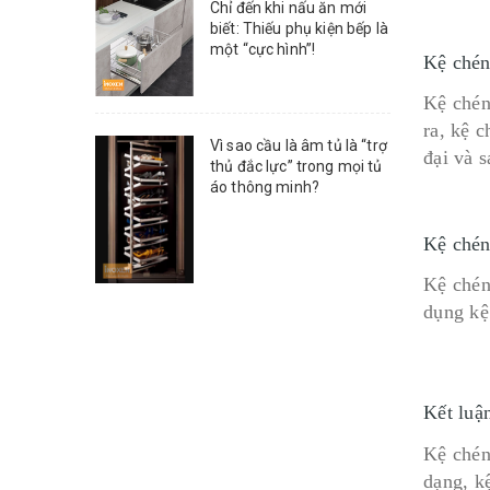
Chỉ đến khi nấu ăn mới
biết: Thiếu phụ kiện bếp là
một “cực hình”!
Kệ chén
Kệ chén
ra, kệ 
Vì sao cầu là âm tủ là “trợ
đại và s
thủ đắc lực” trong mọi tủ
áo thông minh?
Kệ chén
Kệ chén
dụng kệ
Kết luậ
Kệ chén
dạng, k