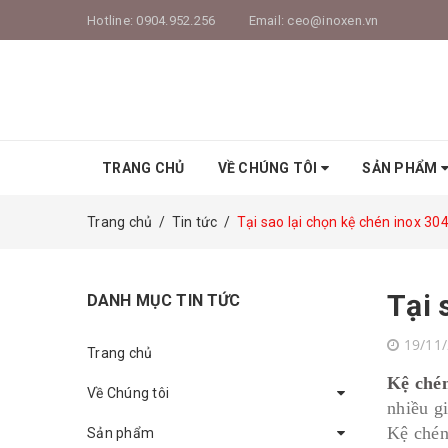
Hotline:
0904.952.256
Email:
ceo@inoxen.vn
TRANG CHỦ
VỀ CHÚNG TÔI
SẢN PHẨM
Trang chủ
/
Tin tức
/
Tại sao lại chọn kệ chén inox 30
Tại 
DANH MỤC TIN TỨC
19/11
Trang chủ
Kệ chén
Về Chúng tôi
nhiều g
Kệ chén
Sản phẩm