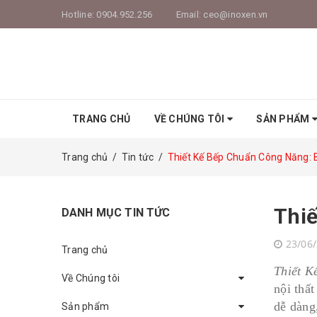
Hotline:
0904.952.256
Email:
ceo@inoxen.vn
TRANG CHỦ
VỀ CHÚNG TÔI
SẢN PHẨM
Trang chủ
/
Tin tức
/
Thiết Kế Bếp Chuẩn Công Năng: 
Thiế
DANH MỤC TIN TỨC
23/06
Trang chủ
Thiết K
Về Chúng tôi
nội thấ
dễ dàng
Sản phẩm