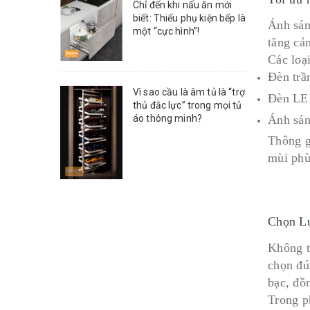
Chỉ đến khi nấu ăn mới
biết: Thiếu phụ kiện bếp là
Ánh sán
một “cực hình”!
tăng cảm
Các loạ
Đèn trầ
Vì sao cầu là âm tủ là “trợ
Đèn LED
thủ đắc lực” trong mọi tủ
Ánh sán
áo thông minh?
Thông g
mùi phù
Chọn Lự
Không t
chọn đún
bạc, đồ
Trong ph