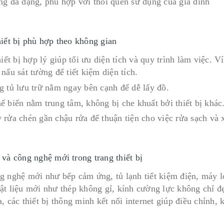
ng đa dạng, phù hợp với thói quen sử dụng của gia đình
hiết bị phù hợp theo không gian
hiết bị hợp lý giúp tối ưu diện tích và quy trình làm việc. Ví
nấu sát tường để tiết kiệm diện tích.
g tủ lưu trữ nằm ngay bên cạnh để dễ lấy đồ.
ế biến nằm trung tâm, không bị che khuất bởi thiết bị khác
 rửa chén gần chậu rửa để thuận tiện cho việc rửa sạch và 
 và công nghệ mới trong trang thiết bị
g nghệ mới như bếp cảm ứng, tủ lạnh tiết kiệm điện, máy l
ật liệu mới như thép không gỉ, kính cường lực không chỉ đẹ
, các thiết bị thông minh kết nối internet giúp điều chỉnh, 