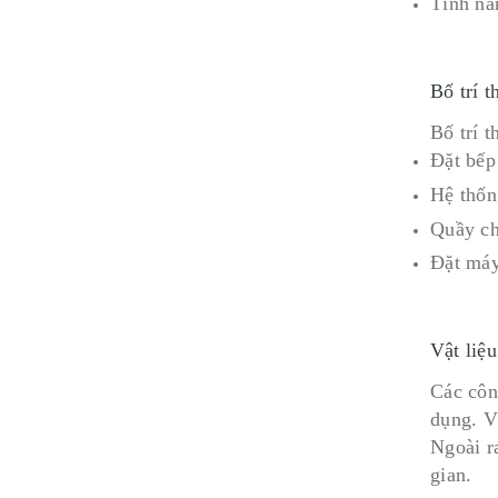
Tính nă
Bố trí t
Bố trí t
Đặt bếp 
Hệ thốn
Quầy ch
Đặt máy
Vật liệu
Các côn
dụng. V
Ngoài ra
gian.