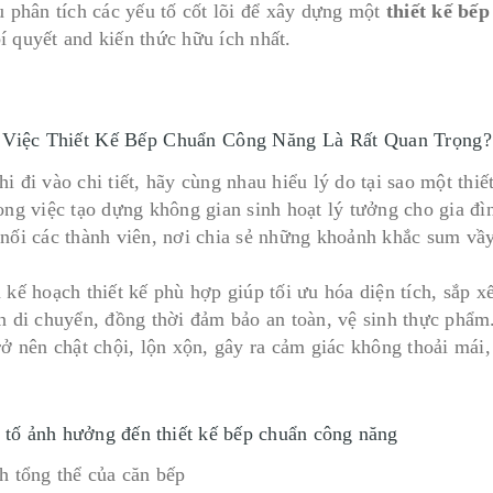
u phân tích các yếu tố cốt lõi để xây dựng một
thiết kế bế
í quyết and kiến thức hữu ích nhất.
 Việc Thiết Kế Bếp Chuẩn Công Năng Là Rất Quan Trọng?
i đi vào chi tiết, hãy cùng nhau hiểu lý do tại sao một thi
rong việc tạo dựng không gian sinh hoạt lý tưởng cho gia đì
 nối các thành viên, nơi chia sẻ những khoảnh khắc sum vầ
n kế hoạch thiết kế phù hợp giúp tối ưu hóa diện tích, sắp 
an di chuyển, đồng thời đảm bảo an toàn, vệ sinh thực phẩ
trở nên chật chội, lộn xộn, gây ra cảm giác không thoải mái
 tố ảnh hưởng đến thiết kế bếp chuẩn công năng
ch tổng thể của căn bếp