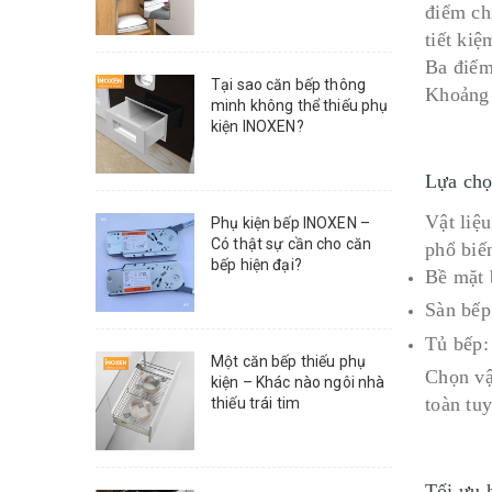
điểm ch
tiết kiệ
Ba điểm
Tại sao căn bếp thông
Khoảng 
minh không thể thiếu phụ
kiện INOXEN?
Lựa chọ
Vật liệ
Phụ kiện bếp INOXEN –
Có thật sự cần cho căn
phổ biế
bếp hiện đại?
Bề mặt 
Sàn bếp:
Tủ bếp: 
Một căn bếp thiếu phụ
Chọn vật
kiện – Khác nào ngôi nhà
toàn tuy
thiếu trái tim
Tối ưu 