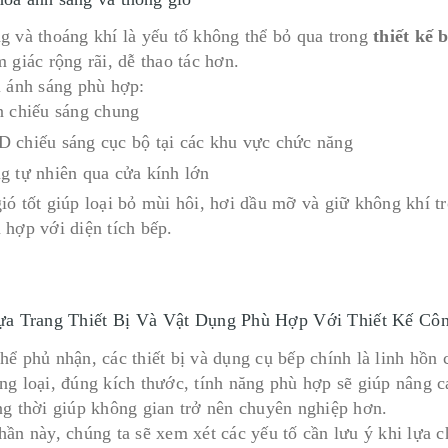
g và thoáng khí là yếu tố không thể bỏ qua trong
thiết kế
 giác rộng rãi, dễ thao tác hơn.
i ánh sáng phù hợp:
n chiếu sáng chung
 chiếu sáng cục bộ tại các khu vực chức năng
g tự nhiên qua cửa kính lớn
ió tốt giúp loại bỏ mùi hôi, hơi dầu mỡ và giữ không khí t
 hợp với diện tích bếp.
a Trang Thiết Bị Và Vật Dụng Phù Hợp Với Thiết Kế Cô
hể phủ nhận, các thiết bị và dụng cụ bếp chính là linh hồn
g loại, đúng kích thước, tính năng phù hợp sẽ giúp nâng cao
ng thời giúp không gian trở nên chuyên nghiệp hơn.
ần này, chúng ta sẽ xem xét các yếu tố cần lưu ý khi lựa ch