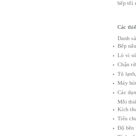
bếp tối 
Các thiế
Danh sác
Bếp nấu 
Lò vi s
Chậu rử
Tủ lạnh
Máy hút
Các dụn
Mỗi thiế
Kích th
Tiêu ch
Độ bền 