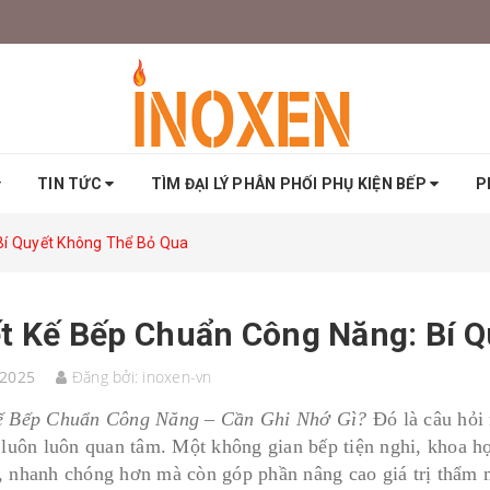
TIN TỨC
TÌM ĐẠI LÝ PHÂN PHỐI PHỤ KIỆN BẾP
P
Bí Quyết Không Thể Bỏ Qua
t Kế Bếp Chuẩn Công Năng: Bí 
/2025
Đăng bởi:
inoxen-vn
ế Bếp Chuẩn Công Năng – Cần Ghi Nhớ Gì?
Đó là câu hỏi 
t luôn luôn quan tâm. Một không gian bếp tiện nghi, khoa h
, nhanh chóng hơn mà còn góp phần nâng cao giá trị thẩm m