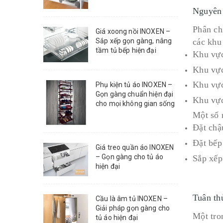
Nguyên 
Phân ch
Giá xoong nồi INOXEN –
các khu
Sắp xếp gọn gàng, nâng
tầm tủ bếp hiện đại
Khu vực
Khu vực
Khu vực
Phụ kiện tủ áo INOXEN –
Gọn gàng chuẩn hiện đại
Khu vực
cho mọi không gian sống
Một số 
Đặt chậ
Đặt bếp
Giá treo quần áo INOXEN
– Gọn gàng cho tủ áo
Sắp xếp
hiện đại
Tuân th
Cầu là âm tủ INOXEN –
Giải pháp gọn gàng cho
Một tron
tủ áo hiện đại