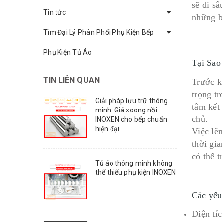
sẽ đi sâ
Tin tức
những b
Tìm Đại Lý Phân Phối Phụ Kiện Bếp
Phụ Kiện Tủ Áo
Tại Sao
TIN LIÊN QUAN
Trước kh
trọng t
Giải pháp lưu trữ thông
tâm kết
minh: Giá xoong nồi
chủ.
INOXEN cho bếp chuẩn
hiện đại
Việc lê
thời gi
có thể 
Tủ áo thông minh không
thể thiếu phụ kiện INOXEN
Các yếu
Diện tí