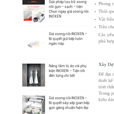
Giải pháp lưu trữ xoong
Phong c
nồi gọn – sạch – tiện:
Thói qu
Chọn ngay giá xoong nồi
INOXEN
Vật liệu
Tiêu ch
Giá xoong nồi INOXEN –
Các yếu
Bí quyết giữ bếp luôn
phù hợp
ngăn nắp
Xây Dự
Nâng tầm tủ áo với phụ
kiện INOXEN – Tiện ích
Để đạt 
đến từng chi tiết
thiết k
tính th
Trong p
Giá xoong nồi INOXEN –
kiểu dá
Bí quyết sắp xếp gian bếp
gọn gàng chuẩn hiện đại