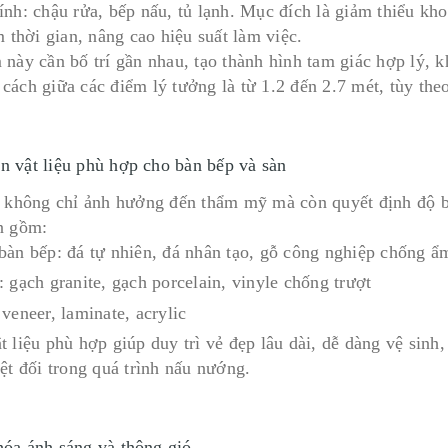
ính: chậu rửa, bếp nấu, tủ lạnh. Mục đích là giảm thiểu k
m thời gian, nâng cao hiệu suất làm việc.
 này cần bố trí gần nhau, tạo thành hình tam giác hợp lý, 
cách giữa các điểm lý tưởng là từ 1.2 đến 2.7 mét, tùy theo
n vật liệu phù hợp cho bàn bếp và sàn
u không chỉ ảnh hưởng đến thẩm mỹ mà còn quyết định độ bề
n gồm:
bàn bếp: đá tự nhiên, đá nhân tạo, gỗ công nghiệp chống ẩ
 gạch granite, gạch porcelain, vinyle chống trượt
veneer, laminate, acrylic
 liệu phù hợp giúp duy trì vẻ đẹp lâu dài, dễ dàng vệ sinh,
ệt đối trong quá trình nấu nướng.
hóa ánh sáng và thông gió