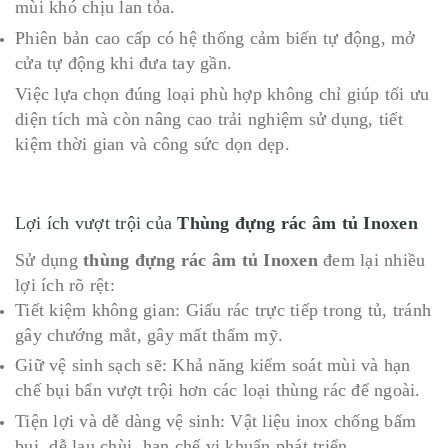
mùi khó chịu lan tỏa.
Phiên bản cao cấp có hệ thống cảm biến tự động, mở
cửa tự động khi đưa tay gần.
Việc lựa chọn đúng loại phù hợp không chỉ giúp tối ưu
diện tích mà còn nâng cao trải nghiệm sử dụng, tiết
kiệm thời gian và công sức dọn dẹp.
Lợi ích vượt trội của
Thùng đựng rác âm tủ Inoxen
Sử dụng
thùng đựng rác âm tủ Inoxen
đem lại nhiều
lợi ích rõ rệt:
Tiết kiệm không gian: Giấu rác trực tiếp trong tủ, tránh
gây chướng mắt, gây mất thẩm mỹ.
Giữ vệ sinh sạch sẽ: Khả năng kiểm soát mùi và hạn
chế bụi bẩn vượt trội hơn các loại thùng rác để ngoài.
Tiện lợi và dễ dàng vệ sinh: Vật liệu inox chống bấm
bụi, dễ lau chùi, hạn chế vi khuẩn phát triển.