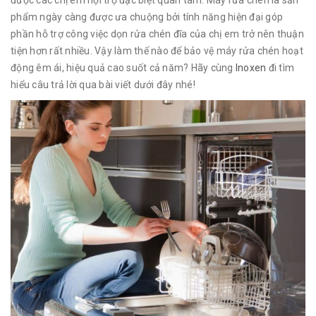
được các chị em nội trợ đặc biệt quan tâm. Máy rửa chén là sản
phẩm ngày càng được ưa chuộng bởi tính năng hiện đại góp
phần hỗ trợ công việc dọn rửa chén đĩa của chị em trở nên thuận
tiện hơn rất nhiều. Vậy làm thế nào để bảo vệ máy rửa chén hoạt
động êm ái, hiệu quả cao suốt cả năm? Hãy cùng
Inoxen
đi tìm
hiểu câu trả lời qua bài viết dưới đây nhé!