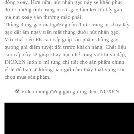
dòng xoáy. Hơn nữa, nút nhấn gạo này sẽ khắc phục
được những tình trạng bị rơi gạo làm kẹt lối lấy gạo
mà nút xoáy vẫn thường mắc phải.
Thùng đựng gạo mặt gương còn được trang bị khay lấy
gạo đặt âm ngay trên mặt thùng dưới nút nhấn gạo.
Với chất liệu PE cao cấp giúp sản phẩm thùng gạo
gương ghi điểm tuyệt đối trước khách hàng. Chất liệu
cao cấp này sẽ giúp khay hạn chế cong vỡ khi va đập,
INOXEN luôn tỉ mỉ từng chi tiết cho sản phẩm chính
vì lẽ đó bạn sẽ không bao giờ cảm thấy thất vọng khi
chọn mua sản phẩm.
☢️ Video thùng đựng gạo gương đen INOXEN