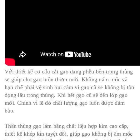
Với thiết kế cơ cấu cắt gạo dạng phễu bên trong thùng
sẽ giúp cho gạo luôn thơm mới. Không nấm mốc và
hạn chế phải vệ sinh bụi cám vì gạo cũ sẽ không bị tồn
đọng lâu trong thùng. Khi hết gạo cũ sẽ đến lớp gạo
mới. Chính vì lẽ đó chất lượng gạo luôn được đảm
bảo.
Thân thùng gạo làm bằng chất liệu hợp kim cao cấp,
thiết kế khép kín tuyệt đối, giúp gạo không bị ẩm mốc