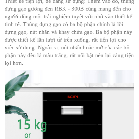
Thiết kế tiện lợi, dễ dàng sử dụng: Thêm vào đó, thùng
đựng gạo gương đen RBK - 300B cũng mang đến cho
người dùng một trải nghiệm tuyệt vời nhờ vào thiết kế
tinh tế. Thùng đựng gạo có ba bộ phận chính là lõi
đựng gạo, nút nhấn và khay chứa gạo. Ba bộ phận này
được thiết kế lần lượt từ trên xuống, rất tiện lợi cho
việc sử dụng. Ngoài ra, nút nhấn hoặc mở của các bộ
phận này đều là màu trắng, rất nổi bật nên lại càng tiện
lợi hơn.