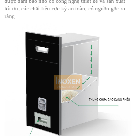
được đảm bảo nhờ có công nghệ thiết kế và sản xuất
tối ưu, các chất liệu cực kỳ an toàn, có nguồn gốc rõ
ràng