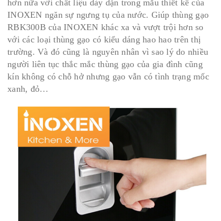
hơn nữa với chất liệu dày dặn trong mẫu thiết kế của
INOXEN ngăn sự ngưng tụ của nước. Giúp thùng gạo
RBK300B của INOXEN khác xa và vượt trội hơn so
với các loại thùng gạo có kiểu dáng hao hao trên thị
trường. Và đó cũng là nguyên nhân vì sao lý do nhiều
người liên tục thắc mắc thùng gạo của gia đình cũng
kín không có chỗ hở nhưng gạo vẫn có tình trạng mốc
xanh, đỏ…