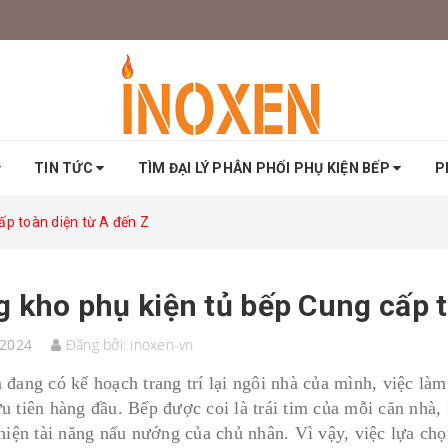
TIN TỨC
TÌM ĐẠI LÝ PHÂN PHỐI PHỤ KIỆN BẾP
P
ấp toàn diện từ A đến Z
 kho phụ kiện tủ bếp Cung cấp t
/2024
Đăng bởi:
inoxen-vn
 đang có kế hoạch trang trí lại ngôi nhà của mình, việc là
u tiên hàng đầu. Bếp được coi là trái tim của mỗi căn nhà, 
 hiện tài năng nấu nướng của chủ nhân. Vì vậy, việc lựa chọ