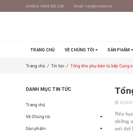
Hotline:
0904.952.256
Email:
ceo@inoxen.vn
TRANG CHỦ
VỀ CHÚNG TÔI
SẢN PHẨM
Trang chủ
/
Tin tức
/
Tổng kho phụ kiện tủ bếp Cung c
Tổng
DANH MỤC TIN TỨC
02/05
Trang chủ
Nếu bạn
Về Chúng tôi
những ư
nơi thể
Sản phẩm