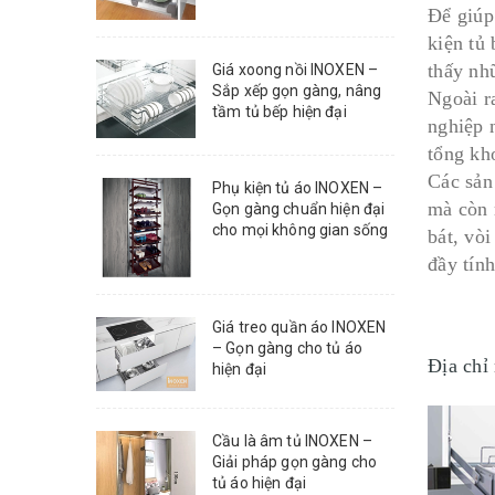
Để giúp
kiện tủ 
thấy nh
Giá xoong nồi INOXEN –
Sắp xếp gọn gàng, nâng
Ngoài r
tầm tủ bếp hiện đại
nghiệp 
tổng kh
Các sản
Phụ kiện tủ áo INOXEN –
mà còn 
Gọn gàng chuẩn hiện đại
cho mọi không gian sống
bát, vòi
đầy tín
Giá treo quần áo INOXEN
– Gọn gàng cho tủ áo
Địa chỉ
hiện đại
Cầu là âm tủ INOXEN –
Giải pháp gọn gàng cho
tủ áo hiện đại