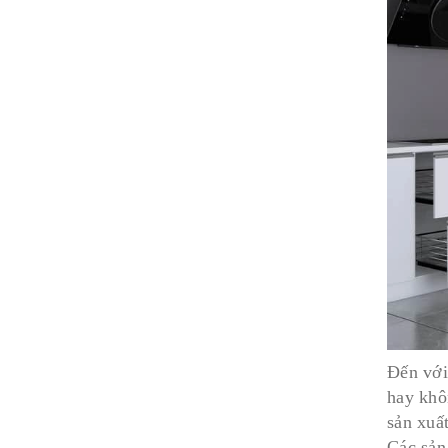
Đến với
hay khô
sản xuất
Các sản