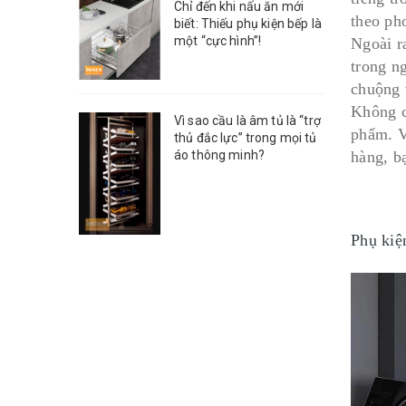
Chỉ đến khi nấu ăn mới
theo ph
biết: Thiếu phụ kiện bếp là
một “cực hình”!
Ngoài r
trong n
chuộng 
Không c
Vì sao cầu là âm tủ là “trợ
phẩm. V
thủ đắc lực” trong mọi tủ
hàng, b
áo thông minh?
Phụ kiệ