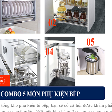
 tổng kho phụ kiện tủ bếp, bạn sẽ có cơ hội được khám phá
rong và ngoài nước. Với một kho hàng đa dạng và phong phú