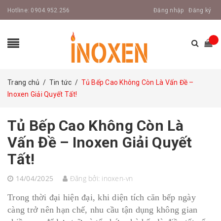
Hotline:
0904.952.256
Đăng nhập
Đăng ký
Trang chủ
/
Tin tức
/
Tủ Bếp Cao Không Còn Là Vấn Đề –
Inoxen Giải Quyết Tất!
Tủ Bếp Cao Không Còn Là
Vấn Đề – Inoxen Giải Quyết
Tất!
14/04/2025
Đăng bởi:
inoxen-vn
Trong thời đại hiện đại, khi diện tích căn bếp ngày
càng trở nên hạn chế, nhu cầu tận dụng không gian