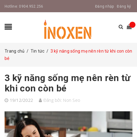
Hotline:
0904.952.256
Đăng nhập
Đăng ký
Trang chủ
/
Tin tức
/
3 kỹ năng sống mẹ nên rèn từ khi con còn
bé
3 kỹ năng sống mẹ nên rèn từ
khi con còn bé
19/12/2022
Đăng bởi:
Non Seo