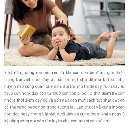
3 kỹ năng sống mẹ nên rèn từ khi con còn bé
được giới thiệu
trong bài viết dưới đây ắt hẳn là một chủ đề mà bất cứ phụ
huynh nào cũng quan tâm đến. Bởi trẻ nhỏ thì dễ dạy, “uốn cây từ
thuở còn non/ dạy con từ thuở con còn bi bô”. Ở thời điểm trẻ còn
nhỏ là thời điểm dạy dỗ và uốn nắn con một cách tốt nhất để con
có thể vững bước hơn trong tương lai. Lăn chuột và cùng
Inoxen
đón đọc ngay trong bài viết dưới đây để cùng tham khảo ngay 3
kỹ năng sống mẹ nên rèn luyện cho con từ khi còn bé nha!