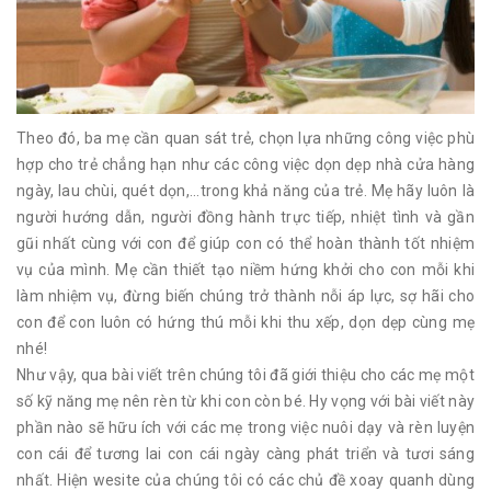
Theo đó, ba mẹ cần quan sát trẻ, chọn lựa những công việc phù
hợp cho trẻ chẳng hạn như các công việc dọn dẹp nhà cửa hàng
ngày, lau chùi, quét dọn,...trong khả năng của trẻ. Mẹ hãy luôn là
người hướng dẫn, người đồng hành trực tiếp, nhiệt tình và gần
gũi nhất cùng với con để giúp con có thể hoàn thành tốt nhiệm
vụ của mình. Mẹ cần thiết tạo niềm hứng khởi cho con mỗi khi
làm nhiệm vụ, đừng biến chúng trở thành nỗi áp lực, sợ hãi cho
con để con luôn có hứng thú mỗi khi thu xếp, dọn dẹp cùng mẹ
nhé!
Như vậy, qua bài viết trên chúng tôi đã giới thiệu cho các mẹ một
số kỹ năng mẹ nên rèn từ khi con còn bé. Hy vọng với bài viết này
phần nào sẽ hữu ích với các mẹ trong việc nuôi dạy và rèn luyện
con cái để tương lai con cái ngày càng phát triển và tươi sáng
nhất. Hiện wesite của chúng tôi có các chủ đề xoay quanh dùng