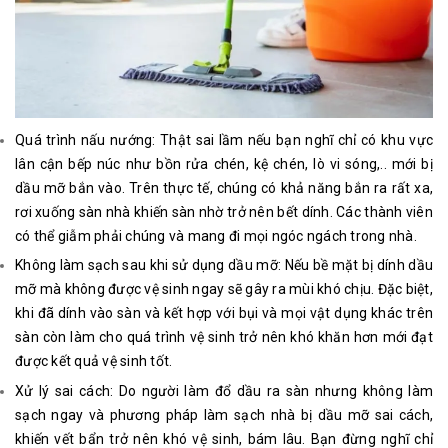
Quá trình nấu nướng: Thật sai lầm nếu bạn nghĩ chỉ có khu vực
lân cận bếp núc như bồn rửa chén, kệ chén, lò vi sóng,.. mới bị
dầu mỡ bắn vào. Trên thực tế, chúng có khả năng bắn ra rất xa,
rơi xuống sàn nhà khiến sàn nhờ trở nên bết dính. Các thành viên
có thể giẫm phải chúng và mang đi mọi ngóc ngách trong nhà.
Không làm sạch sau khi sử dụng dầu mỡ: Nếu bề mặt bị dính dầu
mỡ mà không được vệ sinh ngay sẽ gây ra mùi khó chịu. Đặc biệt,
khi đã dính vào sàn và kết hợp với bụi và mọi vật dụng khác trên
sàn còn làm cho quá trình vệ sinh trở nên khó khăn hơn mới đạt
được kết quả vệ sinh tốt.
Xử lý sai cách: Do người làm đổ dầu ra sàn nhưng không làm
sạch ngay và phương pháp làm sạch nhà bị dầu mỡ sai cách,
khiến vết bẩn trở nên khó vệ sinh, bám lâu. Bạn đừng nghĩ chỉ