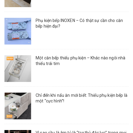
Phụ kiện bếp INOXEN – Có thật sự cần cho căn
bếp hiện đại?
Một căn bếp thiếu phụ kiện – Khác nào ngôi nhà
thiếu trái tim
Chỉ đến khi nấu ăn mới biết: Thiếu phụ kiện bếp là
một “cực hình”!
Vì sao cầu là âm tủ là “trợ thủ đắc lực” trong mọi