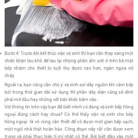
Bước 4: Trước khi kết thúc việc vệ sinh thì bạn cần thay sang một
chiếc khăn lau khô để lau lại những phần ẩm ướt ở trên bề mặt
bếp nhằm cho thiết bị tuổi thọ được cao hơn, ngăn ngừa nổ
cháy.
Ngoài ra, bạn cũng cần chú ý vệ sinh sợi dây nguồn khi cắm bếp
bởi trong thời gian dài sử dụng thì phần dây diện cũng sẽ dính
phải mỡ dầu hay những vết bẩn khác bám vào.
Với thông tin trên vậy bạn đã biết mình có đang vệ sinh bếp hồng
ngoại đúng cách hay chưa? Có thể thấy việc vệ sinh cho bếp
hồng ngoại là vô cùng cần thiết để có được một gian bếp sạch,
một ngôi nhà thật hoàn hảo. Công đoạn này rất cần được xem
trọng và phải thực hiện tỉ mỉ nhất có thể. Bởi biết đâu vào một