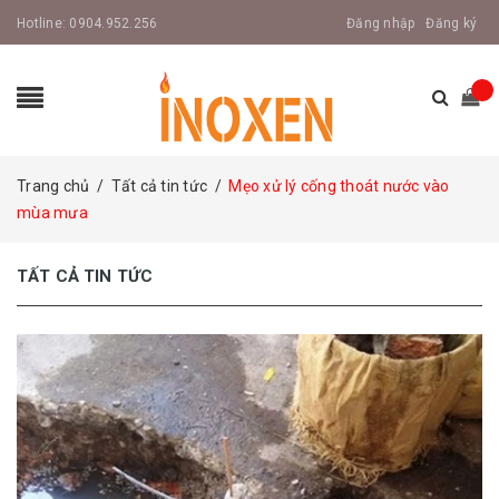
Hotline:
0904.952.256
Đăng nhập
Đăng ký
Trang chủ
/
Tất cả tin tức
/
Mẹo xử lý cống thoát nước vào
mùa mưa
TẤT CẢ TIN TỨC