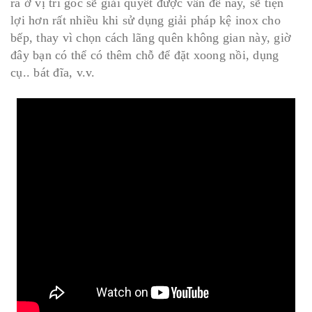
ra ở vị trí góc sẽ giải quyết được vấn đề này, sẽ tiện
lợi hơn rất nhiều khi sử dụng giải pháp kệ inox cho
bếp, thay vì chọn cách lãng quên không gian này, giờ
đây bạn có thể có thêm chỗ để đặt xoong nồi, dụng
cụ.. bát đĩa, v.v.